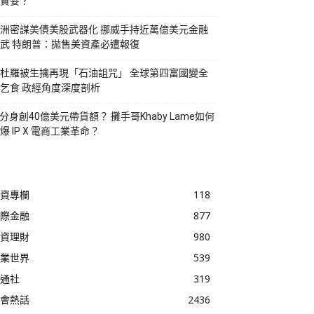
貪婪？
洲密謀美債美股武器化 挪威手持近萬億美元金融
武 特朗普：拋售美資產必遭報復
杜羅被生擒再現「石油詛咒」 全球第四富國變全
乞食 政經角度深度剖析
I分身創40億美元帶貨額？ 攤手哥Khaby Lame如何
爆 IP X 電商工業革命？
資專欄
118
際金融
877
資理財
980
業世界
539
通社
319
會熱話
2436