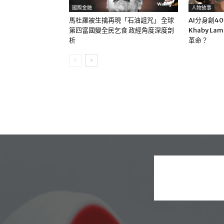
國際金融
人物故事
馬杜羅被生擒再現「石油詛咒」 全球
AI分身創4
第四富國變全民乞食 政經角度深度剖
Khaby La
析
革命？