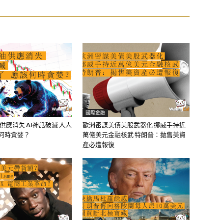
國際金融
油供應消失 AI神話破滅 人人
歐洲密謀美債美股武器化 挪威手持近
該何時貪婪？
萬億美元金融核武 特朗普：拋售美資
產必遭報復