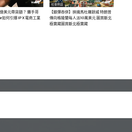
社會熱話
0億美元帶貨額？ 攤手哥
【銀彈吞併】挾擒馬杜羅餘威 特朗普
me如何引爆 IP X 電商工業
傳向格陵蘭每人派10萬美元 圖買斷北
極寶藏圖買斷北極寶藏