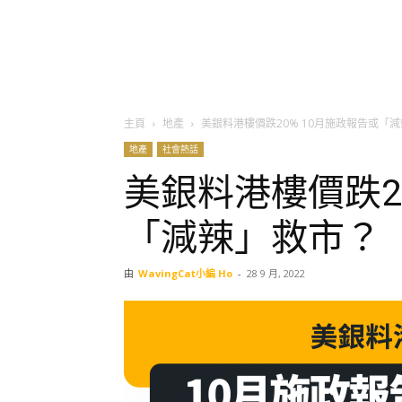
主頁
地產
美銀料港樓價跌20% 10月施政報告或「
地產
社會熱話
美銀料港樓價跌2
「減辣」救市？
由
WavingCat小編 Ho
-
28 9 月, 2022