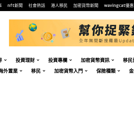
事
nft新聞
社會熱話
港人移民
加密貨幣新聞
wavingcat優惠
界
投資理財
投資專欄
加密貨幣資訊
移民
海外置業
移民
加密貨幣入門
保險種類
金