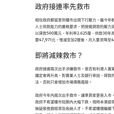
政府接連率先救市
相信政府都留意到樓市出現下行壓力，繼今年
人士供款能力的嚴格要求，把按揭貸款的壓力測
以貸款500萬元、年利率2.625厘、供款3
要47,971元，惟減至加2厘後，月入要求降至42,
即將減辣救市？
政府接連兩次出手涉嫌救市，是否有利港人置
鐵定會再升高，對置業人士及銀行來說，貸款
法，否則只會增加市場債務風險。
政府今年內兩次出手救市，讓準買家更易入市
政府不希望樓市短期內大幅下跌。現時本港疫情
無疑是挽救經濟及吸納人才，不希望樓價繼續