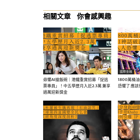
相關文章
你會感興趣
職場
國際金融
毋懼AI搶飯碗｜港鐵重賞招募「捉逃
1800萬桶
票專員」！中五學歷月入近2.3萬 兼享
恐懼了 應
過萬迎新獎金