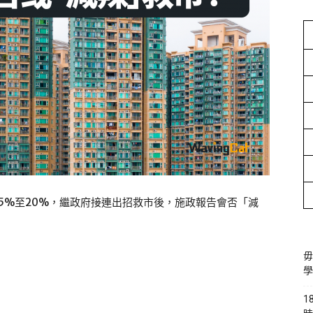
5%至20%，繼政府接連出招救市後，施政報告會否「減
毋
學
1