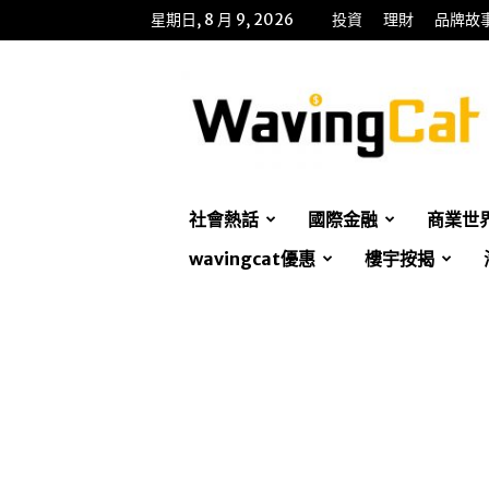
星期日, 8 月 9, 2026
投資
理財
品牌故
WavingCat
招
財
貓
社會熱話
國際金融
商業世
wavingcat優惠
樓宇按揭