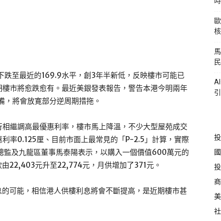
時
歐
核
馬
民
下跌至最近的169.9水平，創3年半新低，反映樓市可能已
A
期樓市將愈跌愈有。最近美銀發表報告，警告本港今明兩年
引
準備，將會放寛部分逆周期措拖。
行相繼調高最優惠利率，樓市馬上降溫，不少大型屋苑成交
投
率0.125厘、目前市面上最常見的「P-2.5」計算，實際
國
營運總監及九龍區董事馬泰陽表示，以購入一個價值600萬元的
2,403元升至22,774元，月供增加了371元。
投
商
息的可能，相信港人供樓利息將會不斷提高，是近期樓市甚
美
社