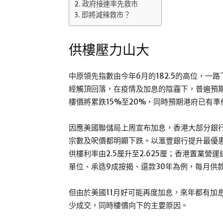
政府接連率先救市
即將減辣救市？
供樓壓力山大
中原領先指數由今年6月的182.5的高位，一路
經觸頂回落，在疫情及加息的陰霾下，普遍預
樓價將累跌15%至20%，同時預期港府已有
因應美國聯儲局上周宣布加息，香港大部分銀
宗數及呎價都明顯下跌。以滙豐銀行提升最優惠利
供樓利率由2.5厘升至2.625厘；香港置業
單位、承造9成按揭、還款30年為例，每月供款由2
但由於美國11月好可能再度加息，來年都有加
少成交，同時樓價向下的主要原因。