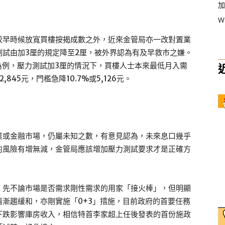
加
W
較早時候放寬買樓按揭成數之外，近來金管局亦一改對置業
試由加3厘的規定降至2厘，被外界認為有及早救市之嫌。
0年為例，壓力測試加3厘的情況下，買樓人士本來最低月入需
845元，門檻急降10.7%或5,126元。
業或金融市場，仍屬未知之數，有意見認為，未來息口幾乎
的風險有增無減，金管局應該增加壓力測試要求才是正確方
，先不論市場是否需求剛性需求的用家「接火棒」，但明顯
漸趨緩和，亦剛實施「0+3」措施，目前政府的首要任務
下跌影響庫房收入，相信特首李家超上任後發表的首份施政