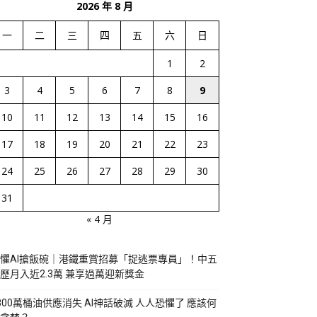
2026 年 8 月
一
二
三
四
五
六
日
1
2
3
4
5
6
7
8
9
10
11
12
13
14
15
16
17
18
19
20
21
22
23
24
25
26
27
28
29
30
31
« 4 月
懼AI搶飯碗｜港鐵重賞招募「捉逃票專員」！中五
歷月入近2.3萬 兼享過萬迎新獎金
800萬桶油供應消失 AI神話破滅 人人恐懼了 應該何