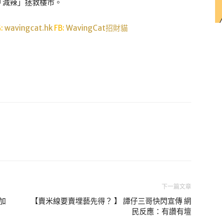
「減辣」拯救樓市。
G:
wavingcat.hk
FB:
WavingCat招財貓
下一篇文章
加
【賣米線要賣埋藝先得？ 】 譚仔三哥快閃宣傳 網
民反應：有讚有壇