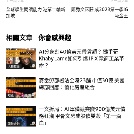
上一篇文章
下一篇文章
全球學生閱讀能力 港第二輸新
鄭秀文冧莊 成2023第一季IG
加坡
吸金王
相關文章
你會感興趣
AI分身創40億美元帶貨額？ 攤手哥
Khaby Lame如何引爆 IP X 電商工業革
命？
人物故事
麥當勞部署沽全港23舖 市值30億 美國
總部回應：優化房產組合
地產
一文拆局：AI軍備競賽變900億美元債
務狂潮 甲骨文恐成股債雙殺「第一滴
血」
國際金融