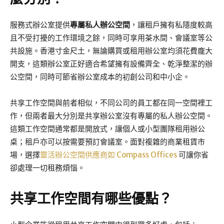
服務式辦公室提供
專屬私人辦公空間
，讓租戶擁有私隱度較高
且不受打擾的工作環境之餘，同時可享用茶水間、會議室等公
共設施。香港寸金尺土，無論購買或租用辦公室均須花費龐大
開支，這類辦公室正好適合希望擁有設備齊全、乾淨整潔的辦
公空間，同時可節省辦公室成本的初創公司和中小企。
共享工作空間與前者相似，不同公司的員工都在同一空間裡工
作，但兩者最大分別是共享辦公室沒有專屬的私人辦公空間。
這類工作空間通常都是開放式，讓個人或小型團隊租用辦公
桌；租戶亦可以按需要預訂會議室。面對複雜的商業租賃市
場，選擇
靈活辦公空間供應商如 Compass Offices
可讓你省
卻處理一切租務煩惱。
共享工作空間有哪些優點？