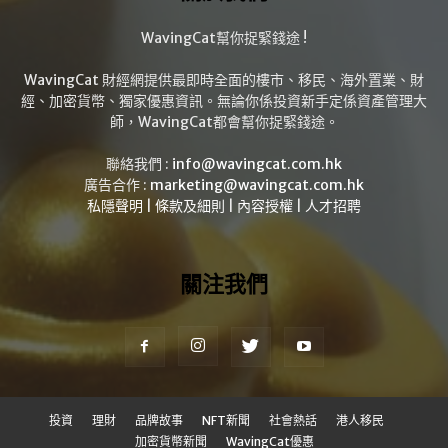
WavingCat幫你捉緊錢途 !
WavingCat 財經網提供最即時全面的樓市、移民、海外置業、財
經、加密貨幣、獨家優惠資訊。無論你係投資新手定係資產管理大
師，WavingCat都會幫你捉緊錢途。
聯絡我們 :
info@wavingcat.com.hk
廣告合作 :
marketing@wavingcat.com.hk
私隱聲明
|
條款及細則
|
內容授權
|
人才招聘
關注我們
投資
理財
品牌故事
NFT新聞
社會熱話
港人移民
加密貨幣新聞
WavingCat優惠