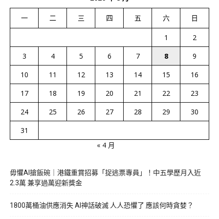
一
二
三
四
五
六
日
1
2
3
4
5
6
7
8
9
10
11
12
13
14
15
16
17
18
19
20
21
22
23
24
25
26
27
28
29
30
31
« 4 月
毋懼AI搶飯碗｜港鐵重賞招募「捉逃票專員」！中五學歷月入近
2.3萬 兼享過萬迎新獎金
1800萬桶油供應消失 AI神話破滅 人人恐懼了 應該何時貪婪？