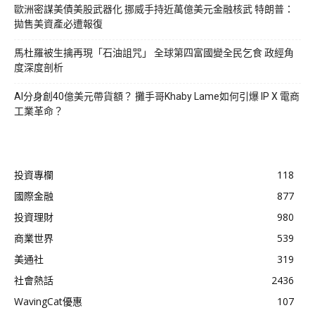
歐洲密謀美債美股武器化 挪威手持近萬億美元金融核武 特朗普：
拋售美資產必遭報復
馬杜羅被生擒再現「石油詛咒」 全球第四富國變全民乞食 政經角
度深度剖析
AI分身創40億美元帶貨額？ 攤手哥Khaby Lame如何引爆 IP X 電商
工業革命？
投資專欄
118
國際金融
877
投資理財
980
商業世界
539
美通社
319
社會熱話
2436
WavingCat優惠
107