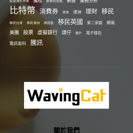
攜程
新股
業務分析
投資海外物業
新移民措施
比特幣
消費券
移民
理財
澳洲
滴滴
移民英國
網易
第二家園
移民台灣
移民澳洲
移民監
股票
虛擬銀行
美團
譚仔
電子錢包
開戶
騰訊
電訊盈科
關於我們