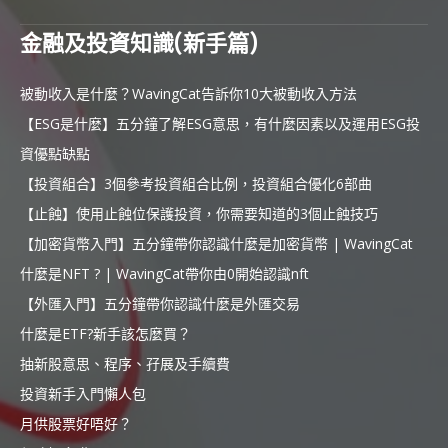
金融及投資知識(新手篇)
被動收入是什麼？WavingCat告訴你10大被動收入方法
【ESG是什麼】五分鐘了解ESG意思，有什麼因素以及運用ESG投
資優點缺點
【投資組合】3個參考投資組合比例，投資組合優化6部曲
【止蝕】使用止蝕位保護投資，你需要知道的3個止蝕技巧
【加密貨幣入門】五分鐘帶你認識什麼是加密貨幣 | WavingCat
什麼是NFT ? | WavingCat帶你由0開始認識nft
【外匯入門】五分鐘帶你認識什麼是外匯交易
什麼是ETF?新手該怎麼買？
抽新股意思、程序、孖展及手續費
投資新手入門懶人包
月供股票好唔好？