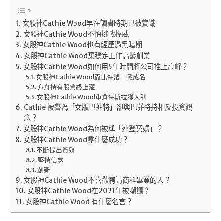
女股神Cathie Wood早在讀書時期已被賞識
女股神Cathie Wood不怕挑戰權威
女股神Cathie Wood也有經歷過黑暗期
女股神Cathie Wood棄穩定工作高齡創業
女股神Cathie Wood如何用5年時間將公司推上高峰？
女股神Cathie Wood靠比特幣一戰成名
方舟持有股票終上漲
女股神Cathie Wood重倉特斯拉獲大利
Cathie 被譽為「女版巴菲特」卻與巴菲特持相反投資觀
念？
女股神Cathie Wood為何被稱「連登契媽」？
女股神Cathie Wood靠什麼成功？
不斷提出質疑
堅持信念
創新
女股神Cathie Wood不喜歡聘請商科畢業的人？
女股神Cathie Wood在2021年被嘲諷？
女股神Cathie Wood 有什麼名言？