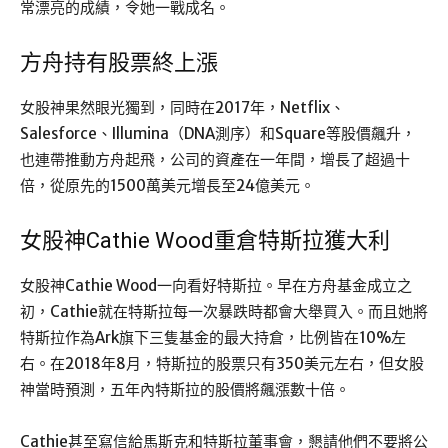
常漂亮的成績，令她一戰成名。
方舟持有股票終上漲
女股神果然眼光獨到，同時在2017年，Netflix、
Salesforce、Illumina（DNA測序）和Square等股價飆升，
也連帶推動方舟起飛，公司的資產在一年間，增長了超過十
倍，從原先的1500萬美元增長至24億美元。
女股神Cathie Wood重倉特斯拉獲大利
女股神Cathie Wood一向看好特斯拉。早在方舟基金成立之
初，Cathie就在特斯拉每一次暴跌時都會大舉買入。而且她將
特斯拉作為Ark旗下三隻基金的最大持倉，比例皆在10%左
右。在2018年8月，特斯拉的股票只有350美元左右，但女股
神當時預測，五年內特斯拉的股價將飆漲數十倍。
Cathie甚至寫信給馬斯克和特斯拉董事會，懇請他們不要將公