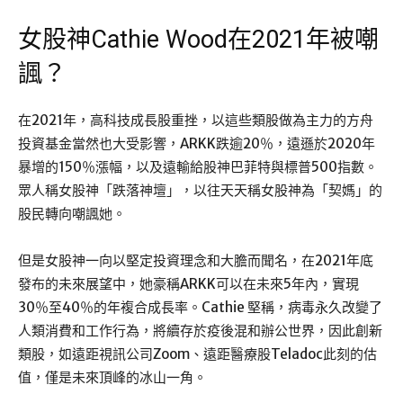
女股神Cathie Wood在2021年被嘲
諷？
在2021年，高科技成長股重挫，以這些類股做為主力的方舟
投資基金當然也大受影響，ARKK跌逾20％，遠遜於2020年
暴增的150％漲幅，以及遠輸給股神巴菲特與標普500指數。
眾人稱女股神「跌落神壇」，以往天天稱女股神為「契媽」的
股民轉向嘲諷她。
但是女股神一向以堅定投資理念和大膽而聞名，在2021年底
發布的未來展望中，她豪稱ARKK可以在未來5年內，實現
30％至40％的年複合成長率。Cathie 堅稱，病毒永久改變了
人類消費和工作行為，將續存於疫後混和辦公世界，因此創新
類股，如遠距視訊公司Zoom、遠距醫療股Teladoc此刻的估
值，僅是未來頂峰的冰山一角。