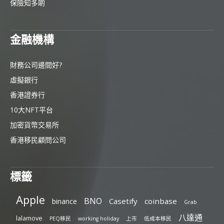
保險知多啲
金融機構
財務公司邊間好?
虛擬銀行
香港證券行
10大NFT平台
加密貨幣交易所
香港移民顧問公司
標籤
Apple
BNO
Casetify
coinbase
binance
Grab
八達通
lalamove
PEQ移民
working holiday
上市
低成本移民