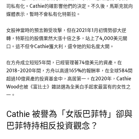
司私有化。Cathie的確影響他們的決定。不久後，馬斯克就向
媒體表示，暫時不會私有化特斯拉。
女股神當時的預言飽受攻擊，但在2021年1月初情勢卻大逆
轉，特斯拉的股價果然大漲十倍之多，站上了4,000美元關
口。這不但令Cathie獲大利，還令她的知名度大開。
在方舟成立短短5年間，已經管理著74億美元的資產。在
2018-2020年間，方舟以高達165%的報酬率，在全球584間
超過10億資產的投資基金中，高居第一。在2020年，Cathie
Wood也被《富比士》雜誌選為全美白手起家最富有的女性之
一。
Cathie 被譽為「女版巴菲特」卻與
巴菲特持相反投資觀念？