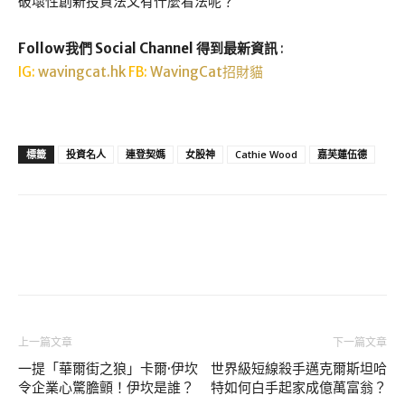
破壞性創新投資法又有什麼看法呢？
Follow我們 Social Channel 得到最新資訊
:
IG:
wavingcat.hk
FB:
WavingCat招財貓
標籤
投資名人
連登契媽
女股神
Cathie Wood
嘉芙蓮伍德
上一篇文章
下一篇文章
一提「華爾街之狼」卡爾·伊坎
世界級短線殺手邁克爾斯坦哈
令企業心驚膽顫！伊坎是誰？
特如何白手起家成億萬富翁？