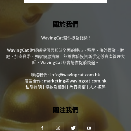
關於我們
WavingCat幫你捉緊錢途 !
WavingCat 財經網提供最即時全面的樓市、移民、海外置業、財
經、加密貨幣、獨家優惠資訊。無論你係投資新手定係資產管理大
師，WavingCat都會幫你捉緊錢途。
聯絡我們 :
info@wavingcat.com.hk
廣告合作 :
marketing@wavingcat.com.hk
私隱聲明
|
條款及細則
|
內容授權
|
人才招聘
關注我們