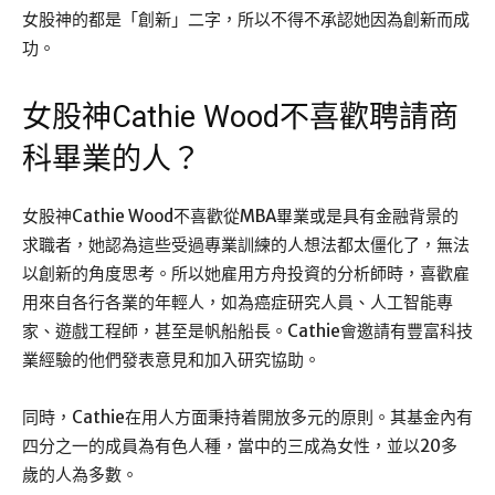
女股神的都是「創新」二字，所以不得不承認她因為創新而成
功。
女股神Cathie Wood不喜歡聘請商
科畢業的人？
女股神Cathie Wood不喜歡從MBA畢業或是具有金融背景的
求職者，她認為這些受過專業訓練的人想法都太僵化了，無法
以創新的角度思考。所以她雇用方舟投資的分析師時，喜歡雇
用來自各行各業的年輕人，如為癌症研究人員、人工智能專
家、遊戲工程師，甚至是帆船船長。Cathie會邀請有豐富科技
業經驗的他們發表意見和加入研究協助。
同時，Cathie在用人方面秉持着開放多元的原則。其基金內有
四分之一的成員為有色人種，當中的三成為女性，並以20多
歲的人為多數。