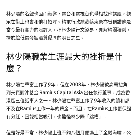
林少陽的名聲也因而漸響，電台和電視台也爭相找他講股，觀
眾在街上也會和他打招呼。精電行政總裁蔡東豪亦曾稱讚他是
當今最有實力的股評人，稱林少陽行文淺易，見解精闢獨到，
擅於趁低價發掘潛質優厚的明日之星。
林少陽職業生涯最大的挫折是什
麼？
林少陽在華富工作了9年，但在2008年，林少陽被高薪挖角
到美資對沖基金 Ramius Capital Asia 出任執行董事，成為香
港區三位話事人之一。林少陽在華富工作了9年收入的總和都
不及在Ramius工作一年的薪金。而且，在Ramius工作更保證
有分紅，回報相當吸引，也難怪林少陽「跳槽」。
但是好景不常，林少陽上班不夠八個月便遇上了金融海嘯，公