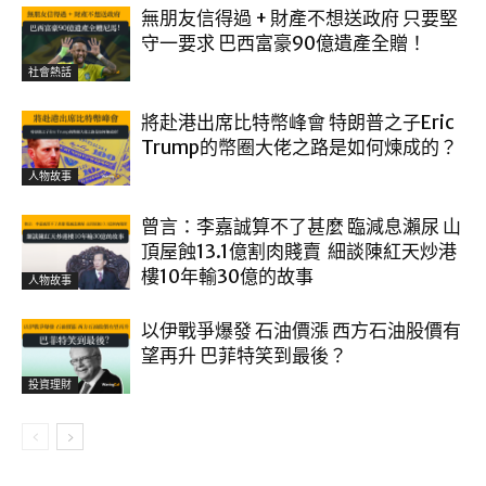
無朋友信得過 + 財產不想送政府 只要堅
守一要求 巴西富豪90億遺產全贈！
社會熱話
將赴港出席比特幣峰會 特朗普之子Eric
Trump的幣圈大佬之路是如何煉成的？
人物故事
曾言：李嘉誠算不了甚麼 臨減息瀨尿 山
頂屋蝕13.1億割肉賤賣 細談陳紅天炒港
樓10年輸30億的故事
人物故事
以伊戰爭爆發 石油價漲 西方石油股價有
望再升 巴菲特笑到最後？
投資理財