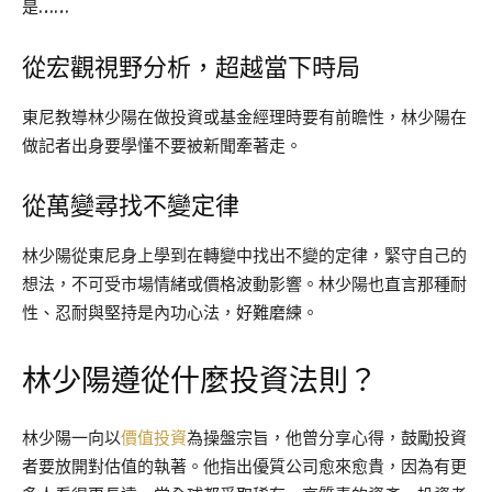
是……
從宏觀視野分析，超越當下時局
東尼教導林少陽在做投資或基金經理時要有前瞻性，林少陽在
做記者出身要學懂不要被新聞牽著走。
從萬變尋找不變定律
林少陽從東尼身上學到在轉變中找出不變的定律，緊守自己的
想法，不可受市場情緒或價格波動影響。林少陽也直言那種耐
性、忍耐與堅持是內功心法，好難磨練。
林少陽遵從什麼投資法則？
林少陽一向以
價值投資
為操盤宗旨，他曾分享心得，鼓勵投資
者要放開對估值的執著。他指出優質公司愈來愈貴，因為有更