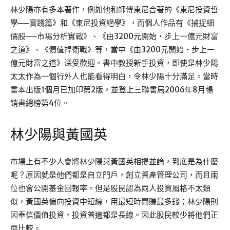
林少陽亦有多本著作，例如他和師傅東尼合著的《東尼投資哲
學──實踐篇》和《東尼投資絕學》，而個人作品有《捕捉細
價股──市場分析實戰》、《由3200元開始‧步上一億元財富
之道》、《價值捍衛戰》等，當中《由3200元開始‧步上一
億元財富之道》深受歡迎。書中教授新手投資，即使是林少陽
太太作為一個行外人也能看得明白，令林少陽十分滿足。當時
書本出版1個月已加印第2版，並登上三聯書局2006年8月暢
銷書總榜第4位。
林少陽與
黃國英
市場上有不少人會將林少陽與黃國英相提並論，到底是為什麼
呢？原因就是他們都是自立門戶，創立資產管理公司，而且兩
位也會公開基金回報率。但是股民認為兩人投資風格不太類
似，黃國英偏向投資中短線，用最短時間賺最多錢；林少陽則
因奉信價值投資，投資普遍都是長線。因此股民較少將他們正
面比較。