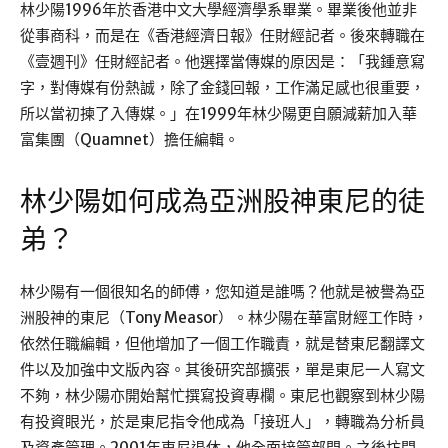
林少陽1996年於香港中文大學經濟學系畢業。畢業後他並非
從事商科，而是在《香港經濟日報》任財經記者。後來轉職在
《壹週刊》任財經記者。他選擇當傳媒的原因是：「我鍾意寫
字，對傳媒有份熱誠，除了金錢回報，工作滿足感也很重要，
所以當初揀了入傳媒。」在1999年林少陽更自願減薪加入華
富集團（Quamnet）擔任編輯。
林少陽如何成為亞洲股神東尼的徒
弟？
林少陽有一個很知名的師傅，您知道是誰嗎？他就是被譽為亞
洲股神的東尼（Tony Measor）。林少陽在華富財經工作時，
依然任職編輯，但他增加了一個工作職責，就是替東尼翻譯文
件以及加強中文版內容。其後研究部擴張，單是東尼一人寫文
不夠，林少陽亦開始幫忙撰寫投資專欄。東尼也觀察到林少陽
有投資眼光，於是東尼指令他成為「接班人」，轉職為分析員
及資產管理。2001年東尼退休，他全面接管部門。之後坊間