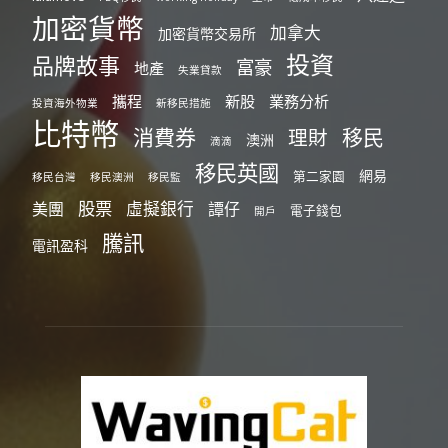
加密貨幣
加拿大
加密貨幣交易所
投資
品牌故事
富豪
地產
失業貸款
攜程
新股
業務分析
投資海外物業
新移民措施
比特幣
消費券
移民
理財
澳洲
滴滴
移民英國
網易
第二家園
移民台灣
移民澳洲
移民監
股票
虛擬銀行
美團
譚仔
電子錢包
開戶
騰訊
電訊盈科