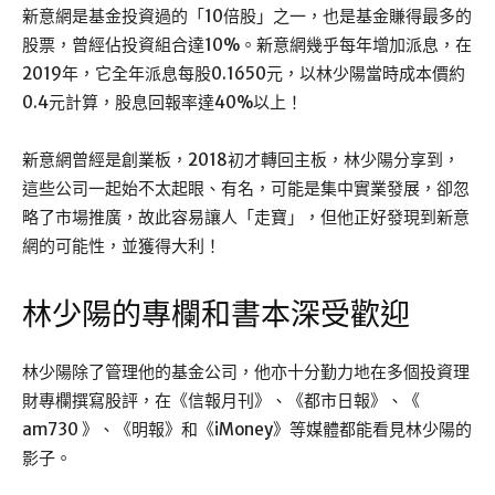
新意網是基金投資過的「10倍股」之一，也是基金賺得最多的
股票，曾經佔投資組合達10%。新意網幾乎每年增加派息，在
2019年，它全年派息每股0.1650元，以林少陽當時成本價約
0.4元計算，股息回報率達40%以上！
新意網曾經是創業板，2018初才轉回主板，林少陽分享到，
這些公司一起始不太起眼、有名，可能是集中實業發展，卻忽
略了市場推廣，故此容易讓人「走寶」，但他正好發現到新意
網的可能性，並獲得大利！
林少陽的專欄和書本深受歡迎
林少陽除了管理他的基金公司，他亦十分勤力地在多個投資理
財專欄撰寫股評，在《信報月刊》、《都市日報》、《
am730 》、《明報》和《iMoney》等媒體都能看見林少陽的
影子。