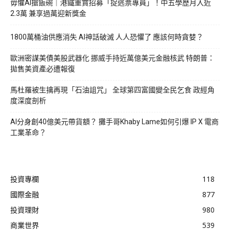
毋懼AI搶飯碗｜港鐵重賞招募「捉逃票專員」！中五學歷月入近
2.3萬 兼享過萬迎新獎金
1800萬桶油供應消失 AI神話破滅 人人恐懼了 應該何時貪婪？
歐洲密謀美債美股武器化 挪威手持近萬億美元金融核武 特朗普：
拋售美資產必遭報復
馬杜羅被生擒再現「石油詛咒」 全球第四富國變全民乞食 政經角
度深度剖析
AI分身創40億美元帶貨額？ 攤手哥Khaby Lame如何引爆 IP X 電商
工業革命？
投資專欄
118
國際金融
877
投資理財
980
商業世界
539