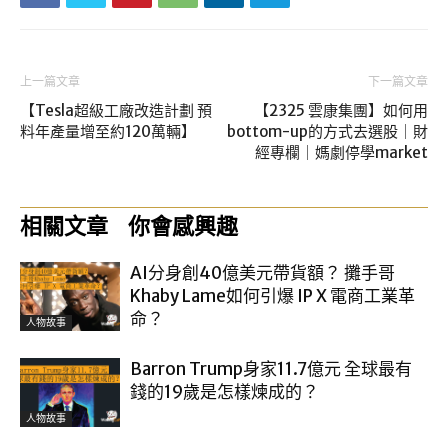
上一篇文章
下一篇文章
【Tesla超級工廠改造計劃 預
【2325 雲康集團】如何用
料年產量增至約120萬輛】
bottom-up的方式去選股｜財
經專欄｜媽劇停學market
相關文章
你會感興趣
AI分身創40億美元帶貨額？ 攤手哥
Khaby Lame如何引爆 IP X 電商工業革
命？
人物故事
Barron Trump身家11.7億元 全球最有
錢的19歲是怎樣煉成的？
人物故事