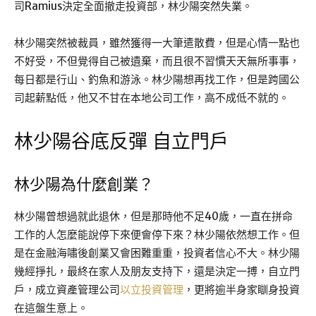
司Ramius決定全面撤走投資部，林少陽突然失業。
林少陽突然被裁員，雖然獲得一大筆遣散費，但是心情一點也
不好受，不但覺得自己被遺棄，而且很不習慣天天無所事事，
每日都是行山、釣魚和游泳。林少陽想再找工作，但是跨國公
司起薪點低，他又不甘在本地公司工作，高不成低不就的。
林少陽谷底反彈 自立門戶
林少陽為什麼創業？
林少陽曾想過就此退休，但是那時他不足40歲，一直在拼命
工作的人怎麼能說停下來便會停下來？林少陽依然想工作。但
是在金融海嘯後創業又會困難重重，投資者信心不大。林少陽
幾經掙扎，最終在家人及朋友支持下，還是決定一搏，自立門
戶，成立資產管理公司
以立投資管理
，更將逾半身家瞓身投資
在這盤生意上。