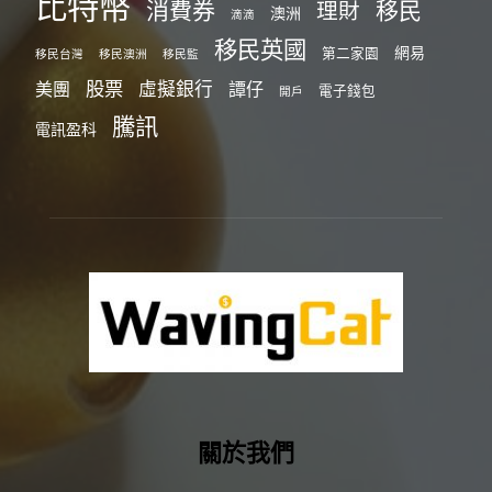
比特幣
消費券
移民
理財
澳洲
滴滴
移民英國
網易
第二家園
移民台灣
移民澳洲
移民監
股票
虛擬銀行
美團
譚仔
電子錢包
開戶
騰訊
電訊盈科
關於我們