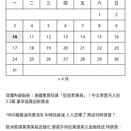
一
二
三
四
五
六
日
1
2
3
4
5
6
7
8
9
10
11
12
13
14
15
16
17
18
19
20
21
22
23
24
25
26
27
28
29
30
31
« 4 月
毋懼AI搶飯碗｜港鐵重賞招募「捉逃票專員」！中五學歷月入近
2.3萬 兼享過萬迎新獎金
1800萬桶油供應消失 AI神話破滅 人人恐懼了 應該何時貪婪？
歐洲密謀美債美股武器化 挪威手持近萬億美元金融核武 特朗普：