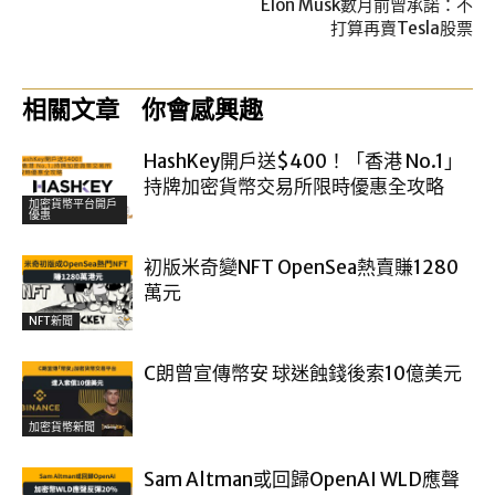
Elon Musk數月前曾承諾：不
打算再賣Tesla股票
相關文章
你會感興趣
HashKey開戶送$400！「香港 No.1」
持牌加密貨幣交易所限時優惠全攻略
加密貨幣平台開戶
優惠
初版米奇變NFT OpenSea熱賣賺1280
萬元
NFT新聞
C朗曾宣傳幣安 球迷蝕錢後索10億美元
加密貨幣新聞
Sam Altman或回歸OpenAI WLD應聲