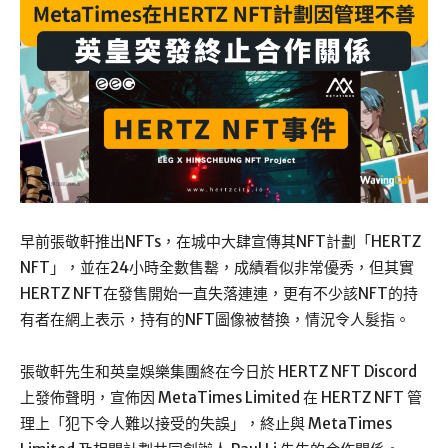
早前張敬軒推出NFTs，在城中大肆宣傳其NFT計劃「HERTZ
NFT」，並在24小時全數售罊，成績看似非常優秀，但其實
HERTZ NFT在發售開始一直失落連連，更有不少該NFT的持
有者在網上表示，持有的NFT圖像被替換，情況令人髮指。
張敬軒先生和英皇娛樂集團終在今日於 HERTZ NFT Discord
上發佈聲明，宣佈因 MetaTimes Limited 在 HERTZ NFT 管
理上「犯下令人難以接受的失誤」，終止與 MetaTimes