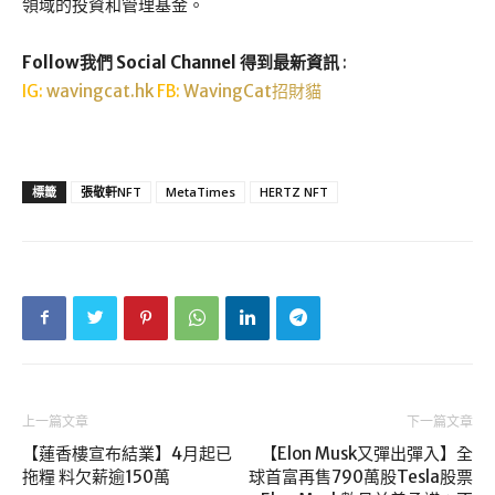
領域的投資和管理基金。
Follow我們 Social Channel 得到最新資訊
:
IG:
wavingcat.hk
FB:
WavingCat招財貓
標籤
張敬軒NFT
MetaTimes
HERTZ NFT
上一篇文章
下一篇文章
【蓮香樓宣布結業】4月起已
【Elon Musk又彈出彈入】全
拖糧 料欠薪逾150萬
球首富再售790萬股Tesla股票