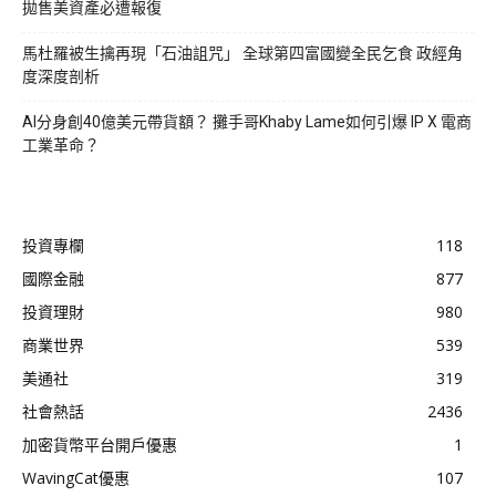
拋售美資產必遭報復
馬杜羅被生擒再現「石油詛咒」 全球第四富國變全民乞食 政經角
度深度剖析
AI分身創40億美元帶貨額？ 攤手哥Khaby Lame如何引爆 IP X 電商
工業革命？
投資專欄
118
國際金融
877
投資理財
980
商業世界
539
美通社
319
社會熱話
2436
加密貨幣平台開戶優惠
1
WavingCat優惠
107