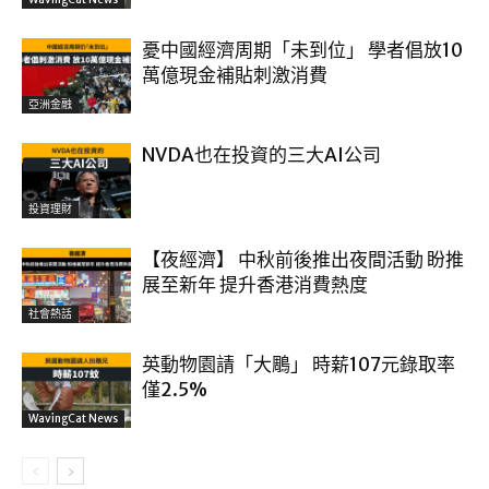
憂中國經濟周期「未到位」 學者倡放10
萬億現金補貼刺激消費
亞洲金融
NVDA也在投資的三大AI公司
投資理財
【夜經濟】 中秋前後推出夜間活動 盼推
展至新年 提升香港消費熱度
社會熱話
英動物園請「大鵰」 時薪107元錄取率
僅2.5%
WavingCat News