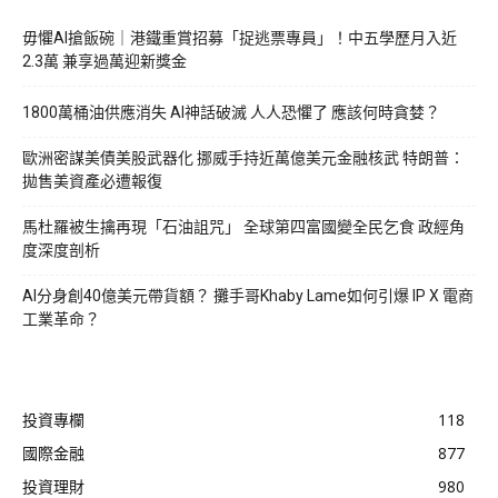
毋懼AI搶飯碗｜港鐵重賞招募「捉逃票專員」！中五學歷月入近
2.3萬 兼享過萬迎新獎金
1800萬桶油供應消失 AI神話破滅 人人恐懼了 應該何時貪婪？
歐洲密謀美債美股武器化 挪威手持近萬億美元金融核武 特朗普：
拋售美資產必遭報復
馬杜羅被生擒再現「石油詛咒」 全球第四富國變全民乞食 政經角
度深度剖析
AI分身創40億美元帶貨額？ 攤手哥Khaby Lame如何引爆 IP X 電商
工業革命？
投資專欄
118
國際金融
877
投資理財
980