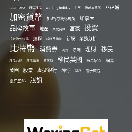
八達通
lalamove
PEQ移民
working holiday
上市
低成本移民
加密貨幣
加拿大
加密貨幣交易所
投資
品牌故事
富豪
地產
失業貸款
攜程
新股
業務分析
投資海外物業
新移民措施
比特幣
消費券
移民
理財
澳洲
滴滴
移民英國
網易
第二家園
移民台灣
移民澳洲
移民監
股票
虛擬銀行
美團
譚仔
電子錢包
開戶
騰訊
電訊盈科