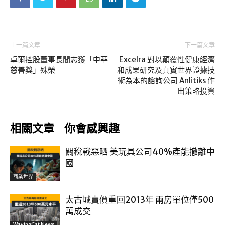
上一篇文章
下一篇文章
卓爾控股董事長閻志獲「中華
Excelra 對以顛覆性健康經濟
慈善獎」殊榮
和成果研究及真實世界證據技
術為本的諮詢公司 Anlitiks 作
出策略投資
相關文章
你會感興趣
關稅戰惡晒 美玩具公司40%產能撤離中
國
商業世界
太古城賣價重回2013年 兩房單位僅500
萬成交
WavingCat News