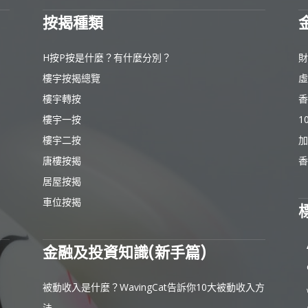
按揭種類
H按P按是什麼？有什麼分別？
財
樓宇按揭總覽
虛
樓宇轉按
香
樓宇一按
1
樓宇二按
加
唐樓按揭
香
居屋按揭
車位按揭
金融及投資知識(新手篇)
被動收入是什麼？WavingCat告訴你10大被動收入方
法