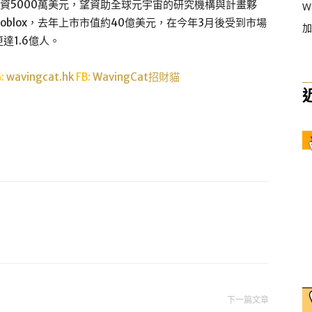
資5000萬美元，望資助全球元宇宙的研究機構與計畫夥
W
blox，去年上市市值約40億美元，在今年3月後受到市場
加
達1.6億人。
G:
wavingcat.hk
FB:
WavingCat招財貓
下一篇文章