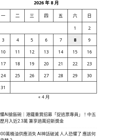
2026 年 8 月
一
二
三
四
五
六
日
1
2
3
4
5
6
7
8
9
10
11
12
13
14
15
16
17
18
19
20
21
22
23
24
25
26
27
28
29
30
31
« 4 月
懼AI搶飯碗｜港鐵重賞招募「捉逃票專員」！中五
歷月入近2.3萬 兼享過萬迎新獎金
800萬桶油供應消失 AI神話破滅 人人恐懼了 應該何