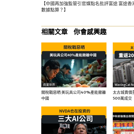
【中國再加強監管引官媒點名批評富途 富途香
數據點算？】
相關文章
你會感興趣
商業世界
WavingCat N
關稅戰惡晒 美玩具公司40%產能撤離
太古城賣價重
中國
500萬成交