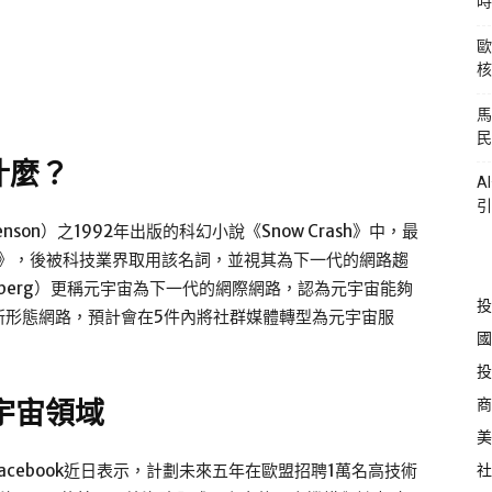
時
歐
核
馬
民
是什麼？
A
引
nson）之1992年出版的科幻小說《Snow Crash》中，最
號》，後被科技業界取用該名詞，並視其為下一代的網路趨
ckerberg）更稱元宇宙為下一代的網際網路，認為元宇宙能夠
投
新形態網路，預計會在5件內將社群媒體轉型為元宇宙服
國
投
商
宇宙領域
美
社
cebook近日表示，計劃未來五年在歐盟招聘1萬名高技術