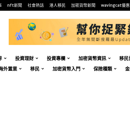
事
nft新聞
社會熱話
港人移民
加密貨幣新聞
wavingcat優惠
界
投資理財
投資專欄
加密貨幣資訊
移民
海外置業
移民
加密貨幣入門
保險種類
金