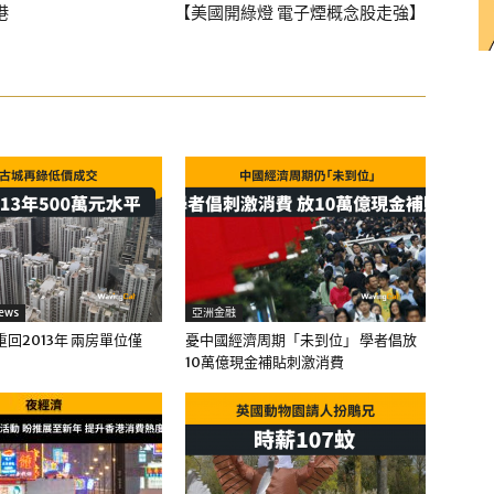
港
【美國開綠燈 電子煙概念股走強】
ews
亞洲金融
回2013年 兩房單位僅
憂中國經濟周期「未到位」 學者倡放
10萬億現金補貼刺激消費