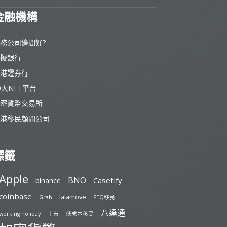
金融機構
務公司邊間好?
擬銀行
港證券行
0大NFT平台
密貨幣交易所
港移民顧問公司
標籤
Apple
BNO
Casetify
binance
coinbase
lalamove
Grab
PEQ移民
八達通
working holiday
上市
低成本移民