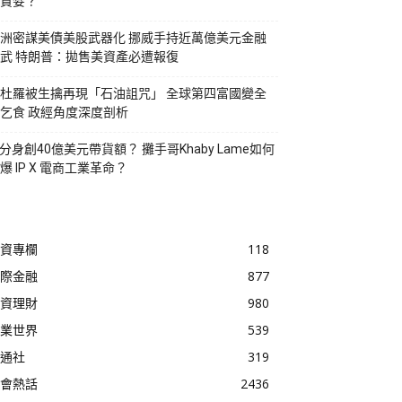
貪婪？
洲密謀美債美股武器化 挪威手持近萬億美元金融
武 特朗普：拋售美資產必遭報復
杜羅被生擒再現「石油詛咒」 全球第四富國變全
乞食 政經角度深度剖析
I分身創40億美元帶貨額？ 攤手哥Khaby Lame如何
爆 IP X 電商工業革命？
資專欄
118
際金融
877
資理財
980
業世界
539
通社
319
會熱話
2436