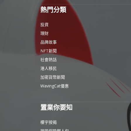
熱門分類
投資
理財
品牌故事
NFT新聞
社會熱話
港人移民
加密貨幣新聞
WavingCat優惠
置業你要知
樓宇按揭
按揭保險懶人包