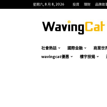
星期六, 8 月 8, 2026
投資
理財
品牌故
WavingCat
招
財
貓
社會熱話
國際金融
商業世
wavingcat優惠
樓宇按揭