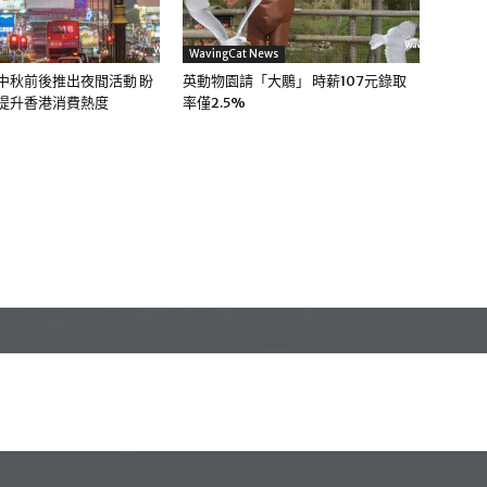
WavingCat News
中秋前後推出夜間活動 盼
英動物園請「大鵰」 時薪107元錄取
 提升香港消費熱度
率僅2.5%