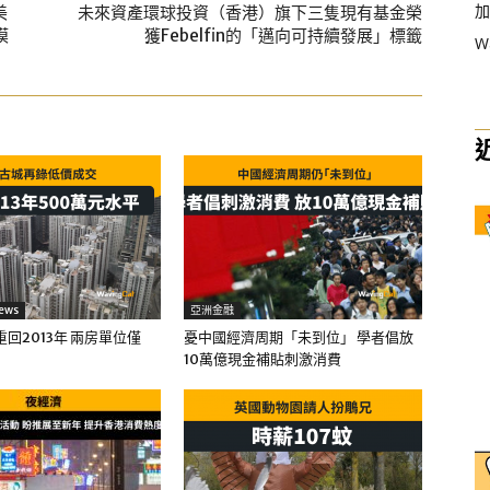
加
美
未來資產環球投資（香港）旗下三隻現有基金榮
模
獲Febelfin的「邁向可持續發展」標籤
W
ews
亞洲金融
回2013年 兩房單位僅
憂中國經濟周期「未到位」 學者倡放
10萬億現金補貼刺激消費