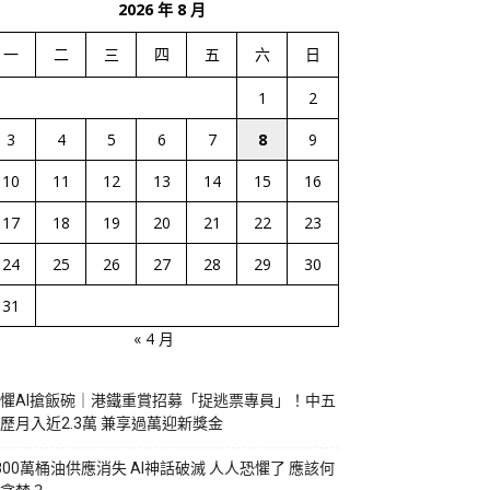
2026 年 8 月
一
二
三
四
五
六
日
1
2
3
4
5
6
7
8
9
10
11
12
13
14
15
16
17
18
19
20
21
22
23
24
25
26
27
28
29
30
31
« 4 月
懼AI搶飯碗｜港鐵重賞招募「捉逃票專員」！中五
歷月入近2.3萬 兼享過萬迎新獎金
800萬桶油供應消失 AI神話破滅 人人恐懼了 應該何