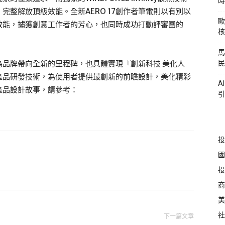
時
整解放頂級效能。全新AERO 17創作者筆電則以有別以
歐
效能，擄獲創意工作者的芳心，也同時成功打動評審團的
核
馬
品牌帶向全新的里程碑，也具體實現『創新科技 美化人
民
產品研發技術，為使用者提供最創新的前瞻設計，美化精彩
A
產品設計故事，請參考：
引
投
國
投
商
美
社
下一篇文章