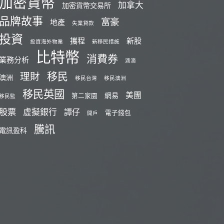
加密貨幣
加拿大
加密貨幣交易所
品牌故事
富豪
地產
失業貸款
投資
攜程
新股
投資海外物業
新移民措施
比特幣
消費券
業務分析
滴滴
移民
理財
澳洲
移民台灣
移民澳洲
移民英國
美團
網易
第二家園
移民監
股票
虛擬銀行
譚仔
電子錢包
開戶
騰訊
電訊盈科