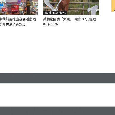
WavingCat News
中秋前後推出夜間活動 盼
英動物園請「大鵰」 時薪107元錄取
 提升香港消費熱度
率僅2.5%