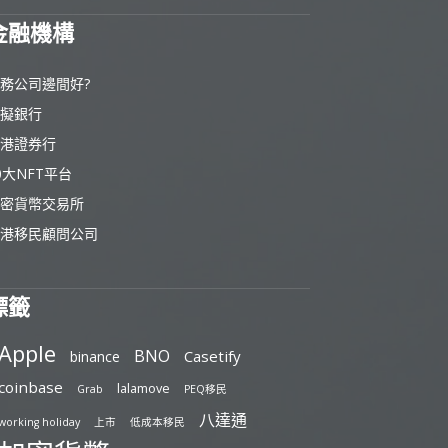
金融機構
務公司邊間好?
擬銀行
港證券行
0大NFT平台
密貨幣交易所
港移民顧問公司
標籤
Apple
BNO
Casetify
binance
coinbase
lalamove
Grab
PEQ移民
八達通
working holiday
上市
低成本移民