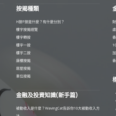
按揭種類
H按P按是什麼？有什麼分別？
財
樓宇按揭總覽
虛
樓宇轉按
香
樓宇一按
1
樓宇二按
加
唐樓按揭
香
居屋按揭
車位按揭
金融及投資知識(新手篇)
被動收入是什麼？WavingCat告訴你10大被動收入方
法