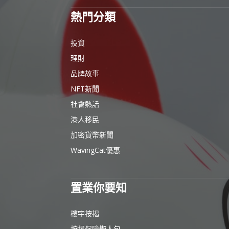
熱門分類
投資
理財
品牌故事
NFT新聞
社會熱話
港人移民
加密貨幣新聞
WavingCat優惠
置業你要知
樓宇按揭
按揭保險懶人包