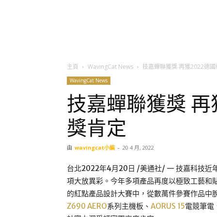
主頁
WavingCat News
技嘉蟬聯獲獎 再獲2022德
WavingCat News
技嘉蟬聯獲獎 再
獎肯定
由
wavingcat小編
-
20 4 月, 2022
台北
2022年4月20日
/美通社/ — 技嘉科技
項大放異彩。今年多項產品再度以極致工藝和
的紅點產品設計大賽中，從數萬件參賽作品中脫
Z690 AERO
系列主機板、
AORUS 15
電競筆電