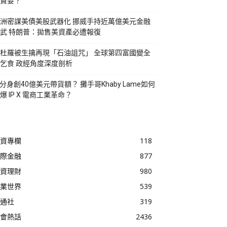
貪婪？
洲密謀美債美股武器化 挪威手持近萬億美元金融
武 特朗普：拋售美資產必遭報復
杜羅被生擒再現「石油詛咒」 全球第四富國變全
乞食 政經角度深度剖析
I分身創40億美元帶貨額？ 攤手哥Khaby Lame如何
爆 IP X 電商工業革命？
資專欄
118
際金融
877
資理財
980
業世界
539
通社
319
會熱話
2436