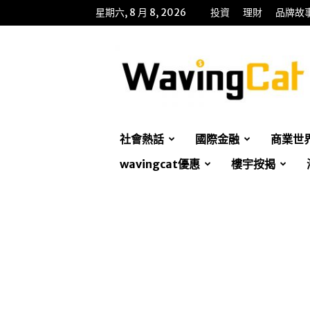
星期六, 8 月 8, 2026
投資
理財
品牌故
WavingCat
招
財
貓
社會熱話
國際金融
商業世
wavingcat優惠
樓宇按揭