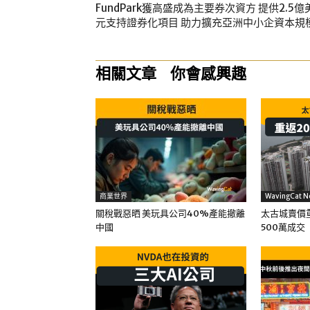
FundPark獲高盛成為主要券次資方 提供2.5億
元支持證券化項目 助力擴充亞洲中小企資本規
相關文章
你會感興趣
商業世界
WavingCat N
關稅戰惡晒 美玩具公司40%產能撤離
太古城賣價重
中國
500萬成交