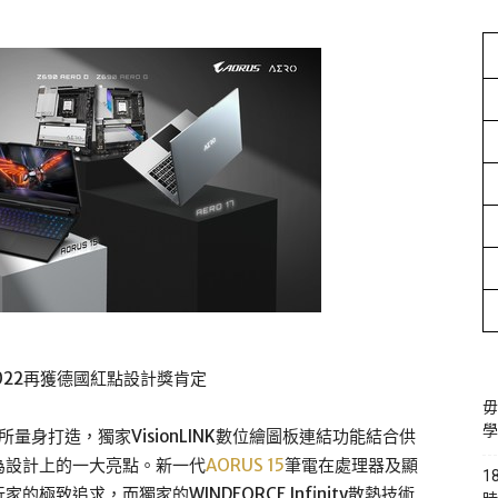
022再獲德國紅點設計獎肯定
毋
學
所量身打造，獨家VisionLINK數位繪圖板連結功能結合供
為設計上的一大亮點。新一代
AORUS 15
筆電在處理器及顯
1
致追求，而獨家的WINDFORCE Infinity散熱技術