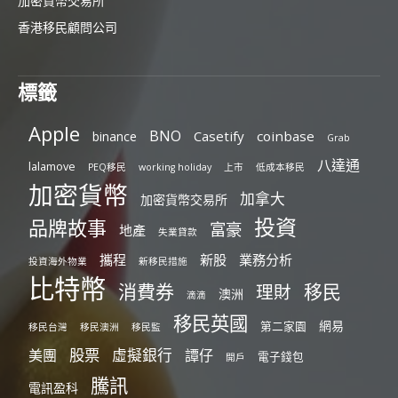
加密貨幣交易所
香港移民顧問公司
標籤
Apple
BNO
Casetify
coinbase
binance
Grab
八達通
lalamove
PEQ移民
working holiday
上市
低成本移民
加密貨幣
加拿大
加密貨幣交易所
投資
品牌故事
富豪
地產
失業貸款
攜程
新股
業務分析
投資海外物業
新移民措施
比特幣
消費券
移民
理財
澳洲
滴滴
移民英國
網易
第二家園
移民台灣
移民澳洲
移民監
股票
虛擬銀行
美團
譚仔
電子錢包
開戶
騰訊
電訊盈科