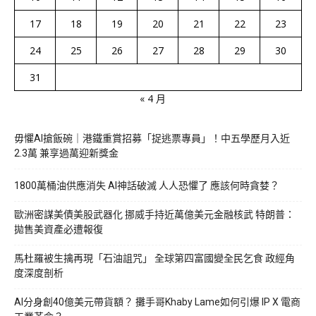
17
18
19
20
21
22
23
24
25
26
27
28
29
30
31
« 4 月
毋懼AI搶飯碗｜港鐵重賞招募「捉逃票專員」！中五學歷月入近
2.3萬 兼享過萬迎新獎金
1800萬桶油供應消失 AI神話破滅 人人恐懼了 應該何時貪婪？
歐洲密謀美債美股武器化 挪威手持近萬億美元金融核武 特朗普：
拋售美資產必遭報復
馬杜羅被生擒再現「石油詛咒」 全球第四富國變全民乞食 政經角
度深度剖析
AI分身創40億美元帶貨額？ 攤手哥Khaby Lame如何引爆 IP X 電商