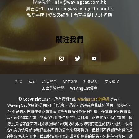
聯絡我們 :
info@wavingcat.com.hk
廣告合作 :
marketing@wavingcat.com.hk
私隱聲明
|
條款及細則
|
內容授權
|
人才招聘
關注我們
投資
理財
品牌故事
NFT新聞
社會熱話
港人移民
加密貨幣新聞
WavingCat優惠
© Copyright 2024 - 所有資料均由
WavingCat 財經網
提供。
WavingCat財經網提供的任何信息，評論，建議或意見陳述僅供一般參考。
它不是個人投資建議或購買或出售投資海外物業的招攬。在購買任何投資產
品、海外物業之前，請確保行動符合您的投資目標，財務狀況和特定需求。國
際投資者可能面臨因貨幣波動和/或地方稅收或限製而產生的額外風險。本網
站包含的信息是從我們認為可靠的公開來源獲得的，但我們不保證所提供信息
的準確性或有用性，並且對使用研究的讀者所遭受的損失不承擔任何責任。建