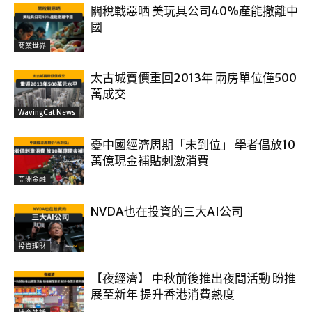
關稅戰惡晒 美玩具公司40%產能撤離中
國
商業世界
太古城賣價重回2013年 兩房單位僅500
萬成交
WavingCat News
憂中國經濟周期「未到位」 學者倡放10
萬億現金補貼刺激消費
亞洲金融
NVDA也在投資的三大AI公司
投資理財
【夜經濟】 中秋前後推出夜間活動 盼推
展至新年 提升香港消費熱度