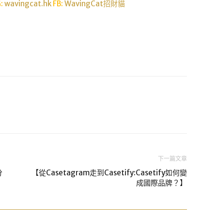
G:
wavingcat.hk
FB:
WavingCat招財貓
下一篇文章
分
【從Casetagram走到Casetify:Casetify如何變
成國際品牌？】