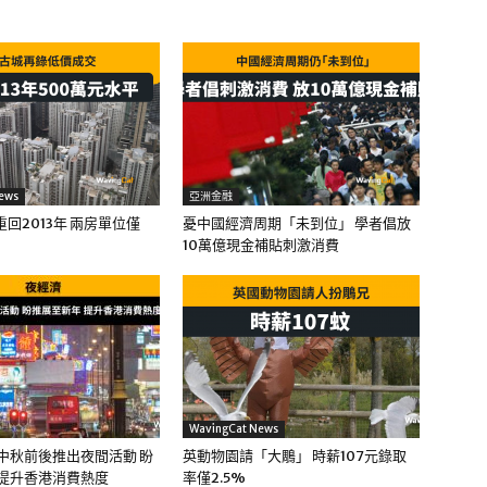
ews
亞洲金融
回2013年 兩房單位僅
憂中國經濟周期「未到位」 學者倡放
10萬億現金補貼刺激消費
WavingCat News
中秋前後推出夜間活動 盼
英動物園請「大鵰」 時薪107元錄取
 提升香港消費熱度
率僅2.5%