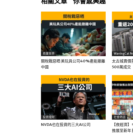
相關文章
你會感興趣
商業世界
WavingCat N
關稅戰惡晒 美玩具公司40%產能撤離
太古城賣價重
中國
500萬成交
投資理財
社會熱話
NVDA也在投資的三大AI公司
【夜經濟】 
推展至新年