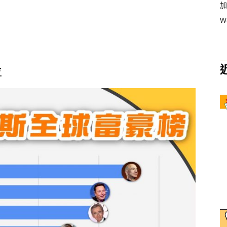
加
W
位