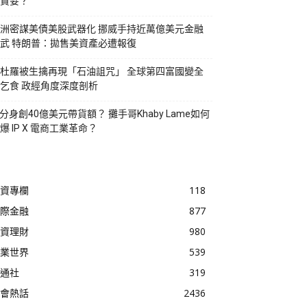
貪婪？
洲密謀美債美股武器化 挪威手持近萬億美元金融
武 特朗普：拋售美資產必遭報復
杜羅被生擒再現「石油詛咒」 全球第四富國變全
乞食 政經角度深度剖析
I分身創40億美元帶貨額？ 攤手哥Khaby Lame如何
爆 IP X 電商工業革命？
資專欄
118
際金融
877
資理財
980
業世界
539
通社
319
會熱話
2436