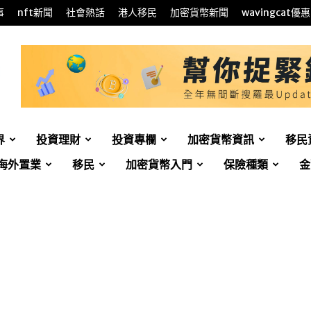
事
nft新聞
社會熱話
港人移民
加密貨幣新聞
wavingcat優惠
界
投資理財
投資專欄
加密貨幣資訊
移民
海外置業
移民
加密貨幣入門
保險種類
金