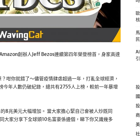
時
歐
核
馬
民
A
Amazon創辦人Jeff Bezos連續第四年榮登榜首，身家高達
引
擊？咁你就錯了～儘管疫情肆虐超過一年，打亂全球經濟，
豪榜今年人數仍破紀錄，總共有2755人上榜，較前一年暴增
投
國
投
年的8兆美元大幅增加。 當大家擔心緊自己會被人炒既同
商
t就同大家分享下全球頭10名富豪係邊個，睇下你又識幾多
美
社