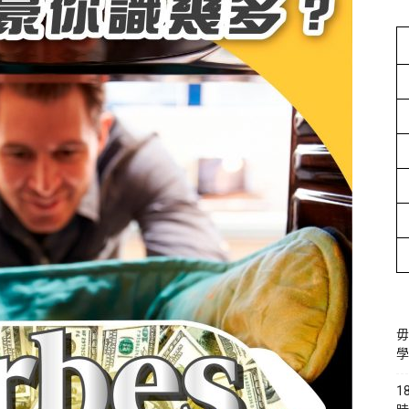
毋
學
1