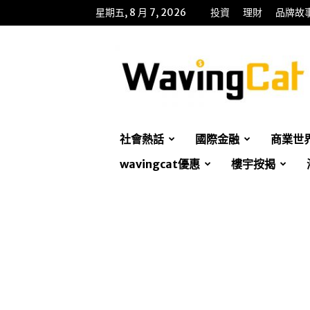
星期五, 8 月 7, 2026
投資
理財
品牌故
WavingCat
招
財
貓
社會熱話
國際金融
商業世
wavingcat優惠
樓宇按揭