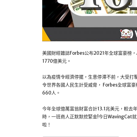
美國財經雜誌Forbes公布2021年全球富豪榜，
1770億美元。
以為疫情令經濟停擺，生意停滯不前，大受打
令世界各國人民生計受威脅， Forbes全球富
660人。
今年全球億萬富翁財富合計13.1兆美元，較去
時，一班商人正默默挖緊金!今日WavingCa
啦！