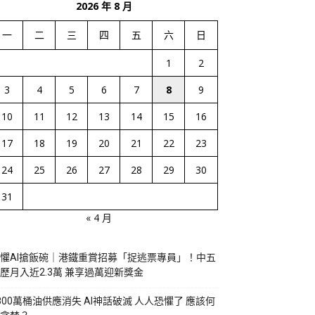
2026 年 8 月
一
二
三
四
五
六
日
1
2
3
4
5
6
7
8
9
10
11
12
13
14
15
16
17
18
19
20
21
22
23
24
25
26
27
28
29
30
31
« 4 月
懼AI搶飯碗｜港鐵重賞招募「捉逃票專員」！中五
歷月入近2.3萬 兼享過萬迎新獎金
800萬桶油供應消失 AI神話破滅 人人恐懼了 應該何