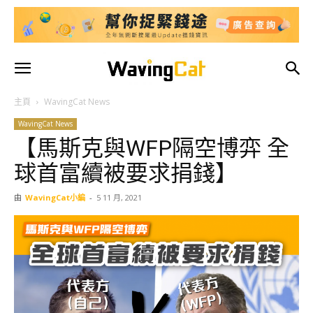
主頁
WavingCat News
WavingCat News
【馬斯克與WFP隔空博弈 全
球首富續被要求捐錢】
由
WavingCat小編
-
5 11 月, 2021