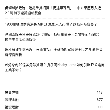
毋懼AI搶飯碗｜港鐵重賞招募「捉逃票專員」！中五學歷月入近
2.3萬 兼享過萬迎新獎金
1800萬桶油供應消失 AI神話破滅 人人恐懼了 應該何時貪婪？
歐洲密謀美債美股武器化 挪威手持近萬億美元金融核武 特朗普：
拋售美資產必遭報復
馬杜羅被生擒再現「石油詛咒」 全球第四富國變全民乞食 政經角
度深度剖析
AI分身創40億美元帶貨額？ 攤手哥Khaby Lame如何引爆 IP X 電商
工業革命？
投資專欄
118
國際金融
877
投資理財
980