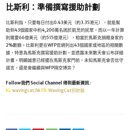
比斯利：準備撰寫援助計劃
比斯利指，只要每日付出0.43美元（約3.35港元），就能幫
助到43個國家中約4,200萬名困於飢荒的民眾，而以一年計算
則需要66億美元（約515億港元），相當於馬斯克捐贈身家的
2%數額。比斯利更在WFP官網列出43個國家或地區的相關數
據，特意為馬斯克撰寫援助計劃，並透露未來數天會公布詳細
計畫。明顯誠意已經擺在馬斯克家門前，未知馬斯克會否信守
諾言，還是會繼續與WFP隔空博弈？
Follow我們 Social Channel 得到最新資訊
:
IG:
wavingcat.hk
FB:
WavingCat招財貓