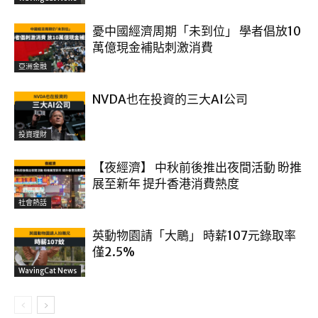
憂中國經濟周期「未到位」 學者倡放10
萬億現金補貼刺激消費
亞洲金融
NVDA也在投資的三大AI公司
投資理財
【夜經濟】 中秋前後推出夜間活動 盼推
展至新年 提升香港消費熱度
社會熱話
英動物園請「大鵰」 時薪107元錄取率
僅2.5%
WavingCat News