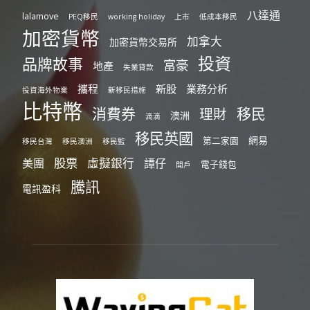
八達通
lalamove
PEQ移民
working holiday
上市
低成本移民
加密貨幣
加拿大
加密貨幣交易所
投資
品牌故事
富豪
地產
失業貸款
攜程
新股
業務分析
投資海外物業
新移民措施
比特幣
消費券
移民
理財
澳洲
滴滴
移民英國
網易
第二家園
移民台灣
移民澳洲
移民監
股票
虛擬銀行
美團
譚仔
電子錢包
開戶
騰訊
電訊盈科