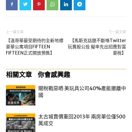
上一篇文章
下一篇文章
【溫哥華最受期待的全新地標
【馬斯克話題不斷喺Twitter
豪華公寓項目FIFTEEN
玩賣股公投 擬率先出招應對富
FIFTEEN正式開放預售】
豪稅】
相關文章
你會感興趣
關稅戰惡晒 美玩具公司40%產能撤離中
國
商業世界
太古城賣價重回2013年 兩房單位僅500
萬成交
WavingCat News