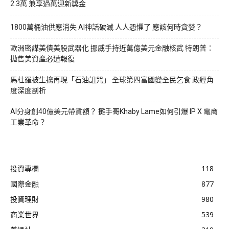
2.3萬 兼享過萬迎新獎金
1800萬桶油供應消失 AI神話破滅 人人恐懼了 應該何時貪婪？
歐洲密謀美債美股武器化 挪威手持近萬億美元金融核武 特朗普：
拋售美資產必遭報復
馬杜羅被生擒再現「石油詛咒」 全球第四富國變全民乞食 政經角
度深度剖析
AI分身創40億美元帶貨額？ 攤手哥Khaby Lame如何引爆 IP X 電商
工業革命？
投資專欄
118
國際金融
877
投資理財
980
商業世界
539