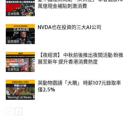
萬億現金補貼刺激消費
亞洲金融
NVDA也在投資的三大AI公司
投資理財
【夜經濟】 中秋前後推出夜間活動 盼推
展至新年 提升香港消費熱度
社會熱話
英動物園請「大鵰」 時薪107元錄取率
僅2.5%
WavingCat News