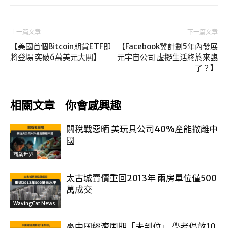
上一篇文章
下一篇文章
【美國首個Bitcoin期貨ETF即
【Facebook冀計劃5年內發展
將登場 突破6萬美元大關】
元宇宙公司 虛擬生活終於來臨
了？】
相關文章
你會感興趣
關稅戰惡晒 美玩具公司40%產能撤離中
國
商業世界
太古城賣價重回2013年 兩房單位僅500
萬成交
WavingCat News
憂中國經濟周期「未到位」 學者倡放10