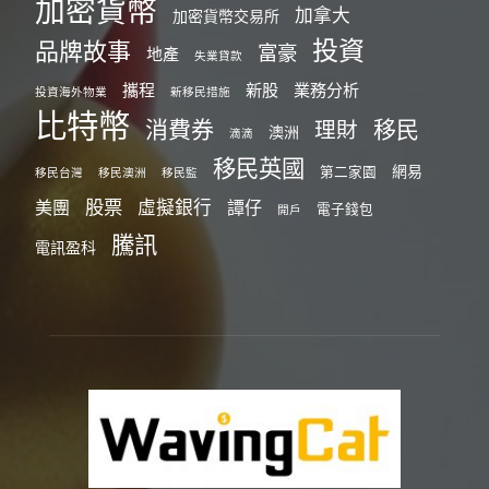
加密貨幣
加拿大
加密貨幣交易所
投資
品牌故事
富豪
地產
失業貸款
攜程
新股
業務分析
投資海外物業
新移民措施
比特幣
消費券
移民
理財
澳洲
滴滴
移民英國
網易
第二家園
移民台灣
移民澳洲
移民監
股票
虛擬銀行
美團
譚仔
電子錢包
開戶
騰訊
電訊盈科