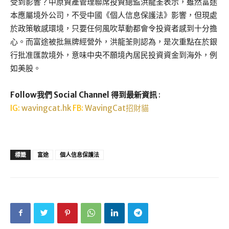
受到影響？中原資產管理聯席投資總監洪龍荃表示，雖然富途
本應屬境外公司，不受中國《個人信息保護法》影響，但現處
於政策敏感環境，只要任何風吹草動都會令投資者感到十分擔
心。而富途被批無牌經營外，洪龍荃則認為，是次重點在於銀
行批准匯款境外，意味中央不願境內居民投資資金到海外，例
如美股。
Follow我們 Social Channel 得到最新資訊
:
IG:
wavingcat.hk
FB:
WavingCat招財貓
標籤
富途
個人信息保護法