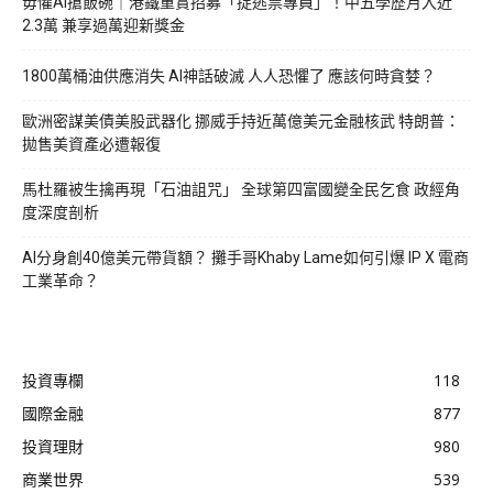
毋懼AI搶飯碗｜港鐵重賞招募「捉逃票專員」！中五學歷月入近
2.3萬 兼享過萬迎新獎金
1800萬桶油供應消失 AI神話破滅 人人恐懼了 應該何時貪婪？
歐洲密謀美債美股武器化 挪威手持近萬億美元金融核武 特朗普：
拋售美資產必遭報復
馬杜羅被生擒再現「石油詛咒」 全球第四富國變全民乞食 政經角
度深度剖析
AI分身創40億美元帶貨額？ 攤手哥Khaby Lame如何引爆 IP X 電商
工業革命？
投資專欄
118
國際金融
877
投資理財
980
商業世界
539