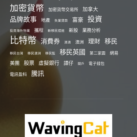
加密貨幣
加拿大
加密貨幣交易所
投資
品牌故事
富豪
地產
失業貸款
攜程
新股
業務分析
投資海外物業
新移民措施
比特幣
消費券
移民
理財
澳洲
滴滴
移民英國
網易
第二家園
移民台灣
移民澳洲
移民監
股票
虛擬銀行
美團
譚仔
電子錢包
開戶
騰訊
電訊盈科