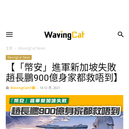
主頁
WavingCat News
WavingCat News
【「幣安」進軍新加坡失敗
趙長鵬900億身家都救唔到】
由
WavingCat小編
-
14 12 月, 2021