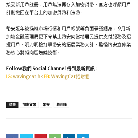
接受新用戶註冊，用戶無法再存入加密貨幣，官方也呼籲用戶
計劃撤回在平台上的加密貨幣和法幣。
幣安近年被操縱市場行情和用戶帳號等負面爭議纏身， 9月新
加坡金融管理局更下令禁止幣安向當地居民提供支付服務及招
攬用戶，明刀明槍打擊幣安的拓展業務大計，難怪幣安宣佈業
務核心將轉向區塊鏈技術。
Follow我們 Social Channel 得到最新資訊
:
IG:
wavingcat.hk
FB:
WavingCat招財貓
標籤
加密貨幣
幣安
趙長鵬