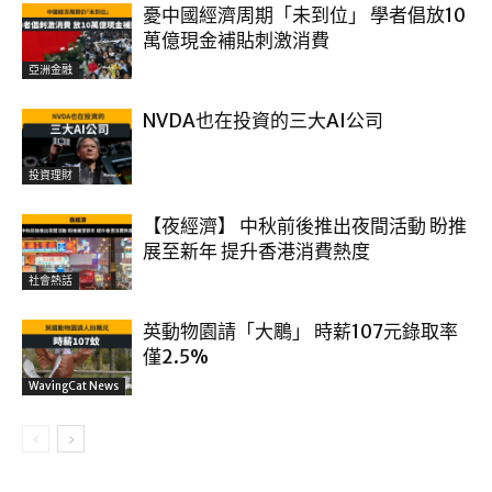
憂中國經濟周期「未到位」 學者倡放10
萬億現金補貼刺激消費
亞洲金融
NVDA也在投資的三大AI公司
投資理財
【夜經濟】 中秋前後推出夜間活動 盼推
展至新年 提升香港消費熱度
社會熱話
英動物園請「大鵰」 時薪107元錄取率
僅2.5%
WavingCat News