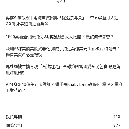
« 4 月
毋懼AI搶飯碗｜港鐵重賞招募「捉逃票專員」！中五學歷月入近
2.3萬 兼享過萬迎新獎金
1800萬桶油供應消失 AI神話破滅 人人恐懼了 應該何時貪婪？
歐洲密謀美債美股武器化 挪威手持近萬億美元金融核武 特朗普：
拋售美資產必遭報復
馬杜羅被生擒再現「石油詛咒」 全球第四富國變全民乞食 政經角
度深度剖析
AI分身創40億美元帶貨額？ 攤手哥Khaby Lame如何引爆 IP X 電商
工業革命？
投資專欄
118
國際金融
877