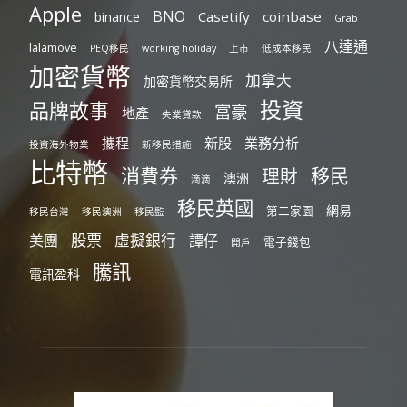
Apple
BNO
Casetify
coinbase
binance
Grab
八達通
lalamove
PEQ移民
working holiday
上市
低成本移民
加密貨幣
加拿大
加密貨幣交易所
投資
品牌故事
富豪
地產
失業貸款
攜程
新股
業務分析
投資海外物業
新移民措施
比特幣
消費券
移民
理財
澳洲
滴滴
移民英國
網易
第二家園
移民台灣
移民澳洲
移民監
股票
虛擬銀行
美團
譚仔
電子錢包
開戶
騰訊
電訊盈科