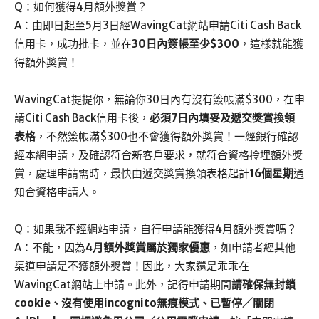
Q：如何獲得4月額外獎賞？
A：由即日起至5月3日經WavingCat網站申請Citi Cash Back
信用卡，成功批卡，並在
30日內簽帳至少$300
，這樣就能獲
得額外獎賞！
WavingCat提提你，無論你30日內有沒有簽帳滿$300，在申
請Citi Cash Back信用卡後，
必須7日內填妥及遞交奬賞換領
表格
，不然簽帳滿$300也不會獲得額外獎賞！一經銀行確認
經本網申請，及確認符合新客戶要求，就符合資格拎埋額外獎
賞，處理申請需時，最快由遞交獎賞換領表格起計
16個星期
通
知合資格申請人。
Q：如果我不經網站申請，自行申請能獲得4月額外獎賞嗎？
A：不能，因為
4月額外獎賞屬於獨家優惠
，如申請者經其他
渠道申請是不獲額外獎賞！因此，大家還是乖乖在
WavingCat網站上申請。此外，記得申請期間
請確保無封鎖
cookie、沒有使用incognito無痕模式、已暫停／關閉