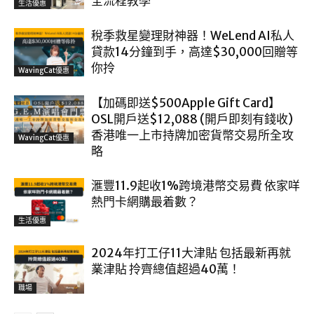
全流程教學
生活優惠
稅季救星變理財神器！WeLend AI私人
貸款14分鐘到手，高達$30,000回贈等
你拎
WavingCat優惠
【加碼即送$500Apple Gift Card】
OSL開戶送$12,088 (開戶即刻有錢收)
香港唯一上市持牌加密貨幣交易所全攻
WavingCat優惠
略
滙豐11.9起收1%跨境港幣交易費 依家咩
熱門卡網購最着數？
生活優惠
2024年打工仔11大津貼 包括最新再就
業津貼 拎齊總值超過40萬！
職場