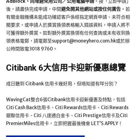
AdBlock，同埋避免用公司／公用電腦申請
。按「立即申請」
後，請盡快完成申請，中間
避免開其他網站或按任何廣告
。若
有關金融機構未能成功確認客戶係經指定網頁申請、未符合相
關要求，或申請人於獎賞換領表格輸入錯誤資料，申請人將不
可獲得額外獎賞。如對額外獎賞換領有任何查詢或未有收到換
領表格電郵，請電郵至
support@moneyhero.com.hk
或於辦
公時間致電3018 9760。
Citibank 6大信用卡迎新優惠總覽
成日聽到 Citibank 信用卡幾好用，但唔知道有咩分別？
WavingCat整合6張Citibank信用卡迎新優惠及特點，包括
Citi Cash Back信用卡、Citi Rewards信用卡、Citi Rewards
銀聯信用卡、Citi 八達通白金卡、Citi Prestige信用卡及Citi
PremierMiles信用卡，立即把握最後機會 LET’S APPLY！