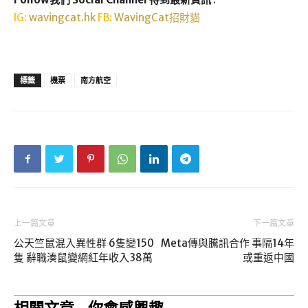
IG:
wavingcat.hk
FB:
WavingCat招財貓
標籤
機票
南方航空
上一篇文章
下一篇文章
公天竺鼠混入異性群 6隻變150
Meta傳與騰訊合作 事隔14年
隻 辭職湊鼠變網紅年收入38萬
或重返中國