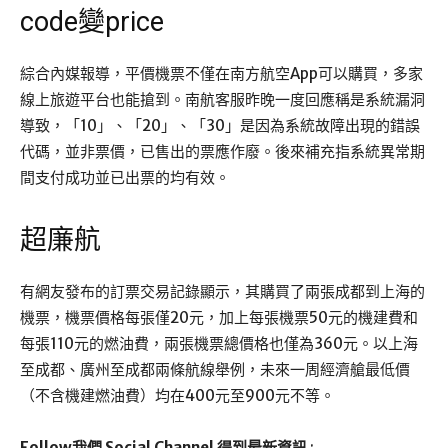
code變price
綜合內媒報導，平價機票不僅在南方航空App可以購買，多家
線上旅遊平台也能搶到。南航客服昨晚一度回應稱是系統漏洞
導致，「10」、「20」、「30」是因為系統故障出現的錯誤
代碼，並非票價，已售出的票應作廢。後來補充指系統異常期
間支付成功並已出票的均有效。
超廉航
有網友發布的訂票交易記錄顯示，其購買了兩張成都到上海的
機票，機票價格每張僅20元，加上每張機票50元的機建費和
每張110元的燃油費，兩張機票總價格也僅為360元。以上海
至成都、廣州至成都兩條航線舉例，未來一周經濟艙最低價
（不含機建燃油費）均在400元至900元不等。
Follow我們 Social Channel 得到最新資訊
: