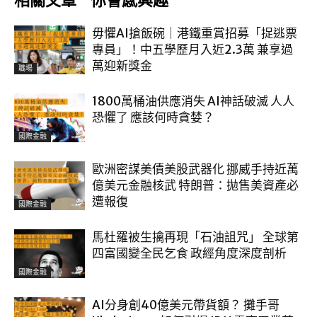
相關文章
你會感興趣
毋懼AI搶飯碗｜港鐵重賞招募「捉逃票
專員」！中五學歷月入近2.3萬 兼享過
萬迎新獎金
職場
1800萬桶油供應消失 AI神話破滅 人人
恐懼了 應該何時貪婪？
國際金融
歐洲密謀美債美股武器化 挪威手持近萬
億美元金融核武 特朗普：拋售美資產必
遭報復
國際金融
馬杜羅被生擒再現「石油詛咒」 全球第
四富國變全民乞食 政經角度深度剖析
國際金融
AI分身創40億美元帶貨額？ 攤手哥