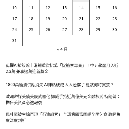
10
11
12
13
14
15
16
17
18
19
20
21
22
23
24
25
26
27
28
29
30
31
« 4 月
毋懼AI搶飯碗｜港鐵重賞招募「捉逃票專員」！中五學歷月入近
2.3萬 兼享過萬迎新獎金
1800萬桶油供應消失 AI神話破滅 人人恐懼了 應該何時貪婪？
歐洲密謀美債美股武器化 挪威手持近萬億美元金融核武 特朗普：
拋售美資產必遭報復
馬杜羅被生擒再現「石油詛咒」 全球第四富國變全民乞食 政經角
度深度剖析