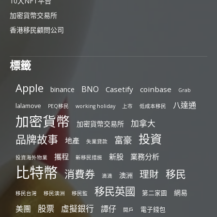
10大NFT平台
加密貨幣交易所
香港移民顧問公司
標籤
Apple
BNO
Casetify
coinbase
binance
Grab
八達通
lalamove
PEQ移民
working holiday
上市
低成本移民
加密貨幣
加拿大
加密貨幣交易所
投資
品牌故事
富豪
地產
失業貸款
攜程
新股
業務分析
投資海外物業
新移民措施
比特幣
消費券
移民
理財
澳洲
滴滴
移民英國
網易
第二家園
移民台灣
移民澳洲
移民監
股票
虛擬銀行
美團
譚仔
電子錢包
開戶