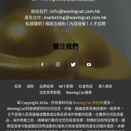
聯絡我們 :
info@wavingcat.com.hk
廣告合作 :
marketing@wavingcat.com.hk
私隱聲明
|
條款及細則
|
內容授權
|
人才招聘
關注我們
投資
理財
品牌故事
NFT新聞
社會熱話
港人移民
加密貨幣新聞
WavingCat優惠
© Copyright 2024 - 所有資料均由
WavingCat 財經網
提供。
WavingCat財經網提供的任何信息，評論，建議或意見陳述僅供一般參考。
它不是個人投資建議或購買或出售投資海外物業的招攬。在購買任何投資產
品、海外物業之前，請確保行動符合您的投資目標，財務狀況和特定需求。國
際投資者可能面臨因貨幣波動和/或地方稅收或限製而產生的額外風險。本網