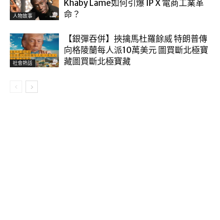
Khaby Lame如何引爆 IP X 電商工業革
命？
人物故事
【銀彈吞併】挾擒馬杜羅餘威 特朗普傳
向格陵蘭每人派10萬美元 圖買斷北極寶
藏圖買斷北極寶藏
社會熱話