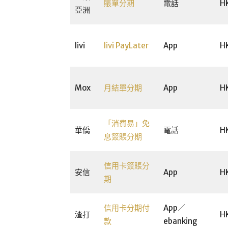
賬單分期
電話
H
亞洲
livi
livi PayLater
App
H
Mox
月結單分期
App
H
「消費易」免
華僑
電話
H
息簽賬分期
信用卡簽賬分
安信
App
H
期
信用卡分期付
App／
渣打
H
款
ebanking