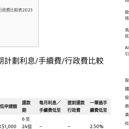
時
政費比較表2023
歐
核
馬
民
A
引
計劃利息/手續費/行政費比較
投
國
投
還款
每月利息／
提前還款
一筆過手
商
低申請額
期
手續費低至
行政費
續費低至
美
6 至
社
K$1,000
24個
–
–
2.50%