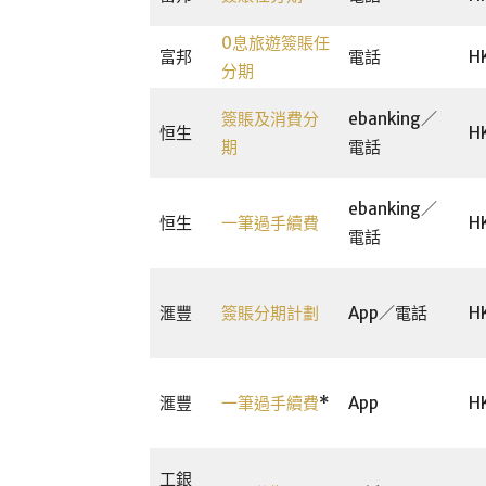
0息旅遊簽賬任
富邦
電話
H
分期
簽賬及消費分
ebanking／
恒生
H
期
電話
ebanking／
恒生
一筆過手續費
H
電話
滙豐
簽賬分期計劃
App／電話
H
滙豐
一筆過手續費
*
App
H
工銀