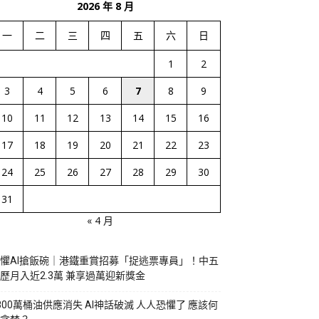
2026 年 8 月
一
二
三
四
五
六
日
1
2
3
4
5
6
7
8
9
10
11
12
13
14
15
16
17
18
19
20
21
22
23
24
25
26
27
28
29
30
31
« 4 月
懼AI搶飯碗｜港鐵重賞招募「捉逃票專員」！中五
歷月入近2.3萬 兼享過萬迎新獎金
800萬桶油供應消失 AI神話破滅 人人恐懼了 應該何