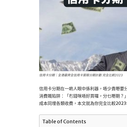
信用卡分期｜全港最齊全信用卡簽賬分期計劃 完全比較2023
信用卡分期在一啲人眼中係利器，唔少貴嘢要
消費嘅陷阱：「冇錢咪唔好買囉，分乜嘢期？
成本同埋各類收費，本文就為你完全比較202
Table of Contents