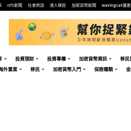
事
nft新聞
社會熱話
港人移民
加密貨幣新聞
wavingcat優惠
界
投資理財
投資專欄
加密貨幣資訊
移民
海外置業
移民
加密貨幣入門
保險種類
金