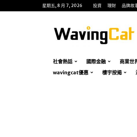
星期五, 8 月 7, 2026
投資
理財
品牌故
WavingCat
招
財
貓
社會熱話
國際金融
商業世
wavingcat優惠
樓宇按揭