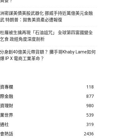
貪婪？
洲密謀美債美股武器化 挪威手持近萬億美元金融
武 特朗普：拋售美資產必遭報復
杜羅被生擒再現「石油詛咒」 全球第四富國變全
乞食 政經角度深度剖析
I分身創40億美元帶貨額？ 攤手哥Khaby Lame如何
爆 IP X 電商工業革命？
資專欄
118
際金融
877
資理財
980
業世界
539
通社
319
會熱話
2436