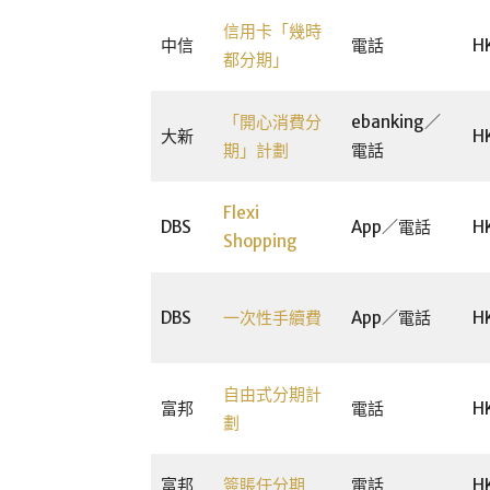
信用卡「幾時
中信
電話
H
都分期」
「開心消費分
ebanking／
大新
H
期」計劃
電話
Flexi
DBS
App／電話
H
Shopping
DBS
一次性手續費
App／電話
H
自由式分期計
富邦
電話
H
劃
富邦
簽賬任分期
電話
H