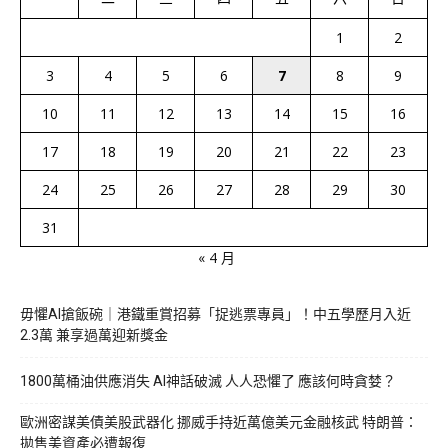
1
2
3
4
5
6
7
8
9
10
11
12
13
14
15
16
17
18
19
20
21
22
23
24
25
26
27
28
29
30
31
« 4 月
毋懼AI搶飯碗｜港鐵重賞招募「捉逃票專員」！中五學歷月入近
2.3萬 兼享過萬迎新獎金
1800萬桶油供應消失 AI神話破滅 人人恐懼了 應該何時貪婪？
歐洲密謀美債美股武器化 挪威手持近萬億美元金融核武 特朗普：
拋售美資產必遭報復