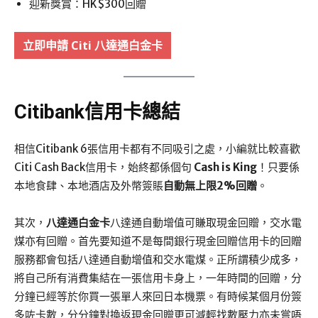
迎新獎賞：HK$300回贈
立即申請
Citi
八達通白金卡
Citibank信用卡總結
相信Citibank 6張信用卡都有不同吸引之處，小編就比較喜歡
Citi Cash Back信用卡，始終都係個句
Cash is King
！只要係
本地食肆、本地酒店及外幣簽賬
自動無上限2%回贈
。
其次，
八達通白金卡
八達通自動增值可賺取現金回贈，交水電
煤亦有回贈。首先要知道不是每間銀行現金回贈信用卡的回贈
服務都會包括八達通自動增值和交水電煤。正所謂積少成多，
將自己所有消費集結在一張信用卡身上，一年時間的回贈，分
分鐘已經等於你買一張單人來回日本機票。有時候某個月份簽
多咗卡數，分分鐘對換返現金回贈更可減輕找數壓力亦未嘗唔