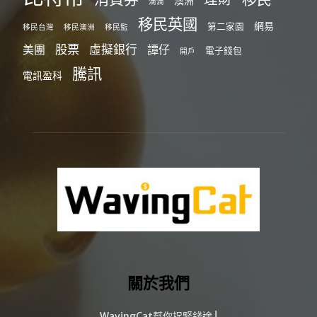
澳洲
滴滴
移民英國
網易
第二家園
移民台灣
移民澳洲
移民監
股票
虛擬銀行
美團
譚仔
電子錢包
開戶
騰訊
電訊盈科
關於我們
WavingCat幫你捉緊錢途 !