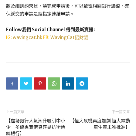
款及細則約束建，議完成申請後，可以致電相關銀行熱線，確
保遞交的申請是經指定連結申請。
Follow我們 Social Channel 得到最新資訊
:
IG:
wavingcat.hk
FB:
WavingCat招財貓
上一篇文章
下一篇文章
【虛擬銀行人氣漸升吸引中小
【恒大危機再度加劇 恒大電動
企 多優惠兼借貸容易抗衡傳
車生產未獲批准】
統銀行】