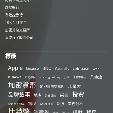
虛擬銀行
香港證券行
10大NFT平台
加密貨幣交易所
香港移民顧問公司
標籤
Apple
BNO
Casetify
coinbase
binance
Grab
八達通
lalamove
PEQ移民
working holiday
上市
低成本移民
加密貨幣
加拿大
加密貨幣交易所
投資
品牌故事
富豪
地產
失業貸款
攜程
新股
業務分析
投資海外物業
新移民措施
比特幣
消費券
移民
理財