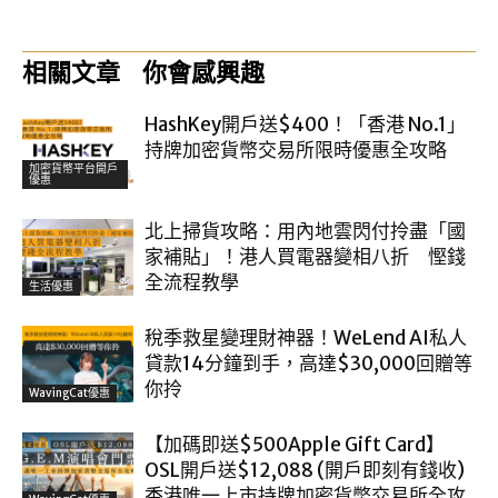
相關文章
你會感興趣
HashKey開戶送$400！「香港 No.1」
持牌加密貨幣交易所限時優惠全攻略
加密貨幣平台開戶
優惠
北上掃貨攻略：用內地雲閃付拎盡「國
家補貼」！港人買電器變相八折 慳錢
全流程教學
生活優惠
稅季救星變理財神器！WeLend AI私人
貸款14分鐘到手，高達$30,000回贈等
你拎
WavingCat優惠
【加碼即送$500Apple Gift Card】
OSL開戶送$12,088 (開戶即刻有錢收)
香港唯一上市持牌加密貨幣交易所全攻