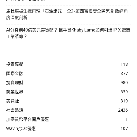
馬杜羅被生擒再現「石油詛咒」 全球第四富國變全民乞食 政經角
度深度剖析
AI分身創40億美元帶貨額？ 攤手哥Khaby Lame如何引爆 IP X 電商
工業革命？
投資專欄
118
國際金融
877
投資理財
980
商業世界
539
美通社
319
社會熱話
2436
加密貨幣平台開戶優惠
1
WavingCat優惠
107