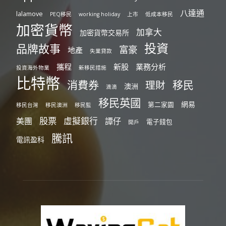
八達通
lalamove
PEQ移民
working holiday
上市
低成本移民
加密貨幣
加拿大
加密貨幣交易所
投資
品牌故事
富豪
地產
失業貸款
攜程
新股
業務分析
投資海外物業
新移民措施
比特幣
消費券
移民
理財
澳洲
滴滴
移民英國
網易
第二家園
移民台灣
移民澳洲
移民監
股票
虛擬銀行
美團
譚仔
電子錢包
開戶
騰訊
電訊盈科