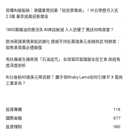
毋懼AI搶飯碗｜港鐵重賞招募「捉逃票專員」！中五學歷月入近
2.3萬 兼享過萬迎新獎金
1800萬桶油供應消失 AI神話破滅 人人恐懼了 應該何時貪婪？
歐洲密謀美債美股武器化 挪威手持近萬億美元金融核武 特朗普：
拋售美資產必遭報復
馬杜羅被生擒再現「石油詛咒」 全球第四富國變全民乞食 政經角
度深度剖析
AI分身創40億美元帶貨額？ 攤手哥Khaby Lame如何引爆 IP X 電商
工業革命？
投資專欄
118
國際金融
877
投資理財
980