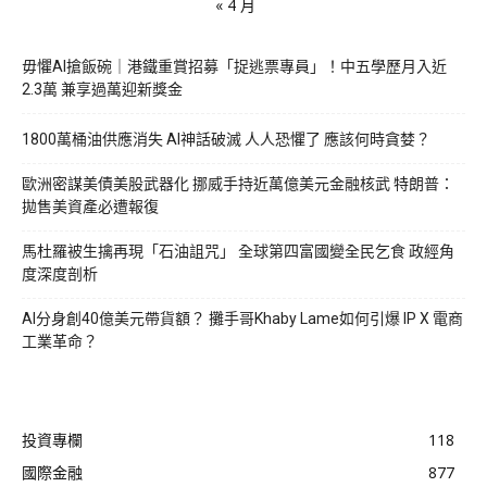
« 4 月
毋懼AI搶飯碗｜港鐵重賞招募「捉逃票專員」！中五學歷月入近
2.3萬 兼享過萬迎新獎金
1800萬桶油供應消失 AI神話破滅 人人恐懼了 應該何時貪婪？
歐洲密謀美債美股武器化 挪威手持近萬億美元金融核武 特朗普：
拋售美資產必遭報復
馬杜羅被生擒再現「石油詛咒」 全球第四富國變全民乞食 政經角
度深度剖析
AI分身創40億美元帶貨額？ 攤手哥Khaby Lame如何引爆 IP X 電商
工業革命？
投資專欄
118
國際金融
877