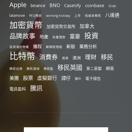
Apple
BNO
Casetify
coinbase
binance
Grab
八達通
lalamove
PEQ移民
working holiday
上市
低成本移民
加密貨幣
加拿大
加密貨幣交易所
投資
品牌故事
富豪
地產
失業貸款
攜程
新股
業務分析
投資海外物業
新移民措施
比特幣
消費券
移民
理財
澳洲
滴滴
移民英國
網易
第二家園
移民台灣
移民澳洲
移民監
股票
虛擬銀行
美團
譚仔
電子錢包
開戶
騰訊
電訊盈科