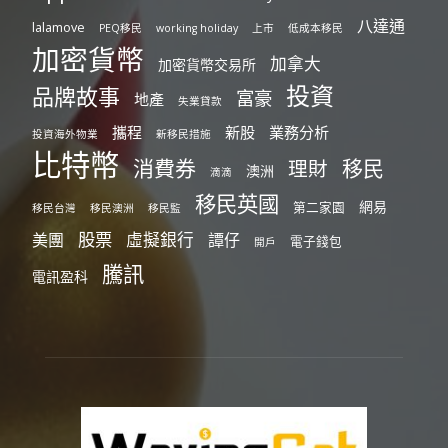
八達通
lalamove
PEQ移民
working holiday
上市
低成本移民
加密貨幣
加拿大
加密貨幣交易所
投資
品牌故事
富豪
地產
失業貸款
攜程
新股
業務分析
投資海外物業
新移民措施
比特幣
消費券
移民
理財
澳洲
滴滴
移民英國
網易
第二家園
移民台灣
移民澳洲
移民監
股票
虛擬銀行
美團
譚仔
電子錢包
開戶
騰訊
電訊盈科