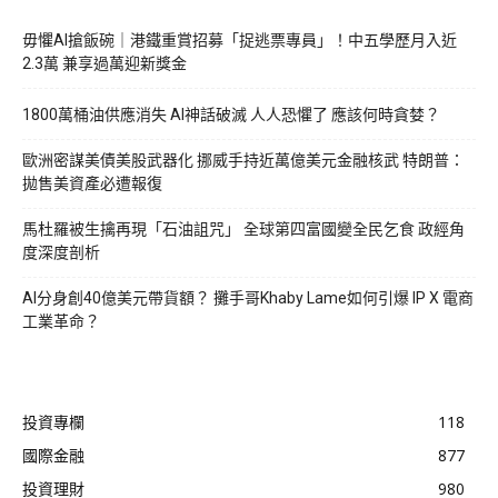
毋懼AI搶飯碗｜港鐵重賞招募「捉逃票專員」！中五學歷月入近
2.3萬 兼享過萬迎新獎金
1800萬桶油供應消失 AI神話破滅 人人恐懼了 應該何時貪婪？
歐洲密謀美債美股武器化 挪威手持近萬億美元金融核武 特朗普：
拋售美資產必遭報復
馬杜羅被生擒再現「石油詛咒」 全球第四富國變全民乞食 政經角
度深度剖析
AI分身創40億美元帶貨額？ 攤手哥Khaby Lame如何引爆 IP X 電商
工業革命？
投資專欄
118
國際金融
877
投資理財
980