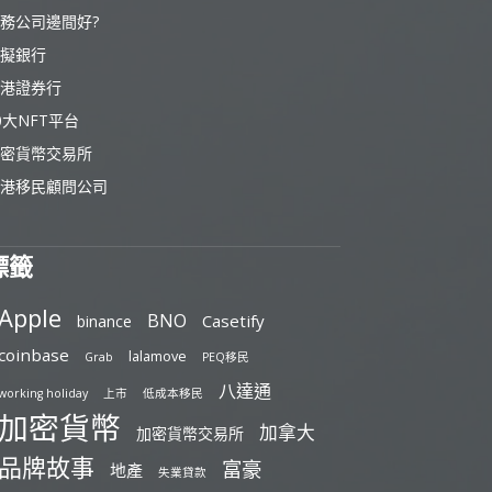
務公司邊間好?
擬銀行
港證券行
0大NFT平台
密貨幣交易所
港移民顧問公司
標籤
Apple
BNO
Casetify
binance
coinbase
lalamove
Grab
PEQ移民
八達通
working holiday
上市
低成本移民
加密貨幣
加拿大
加密貨幣交易所
品牌故事
富豪
地產
失業貸款