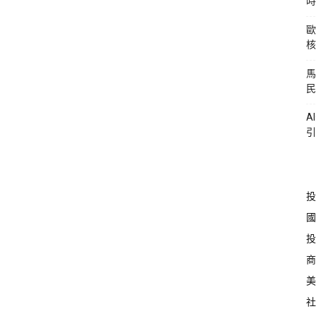
時
歐
核
馬
民
A
引
投
國
投
商
美
社