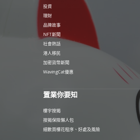
投資
理財
品牌故事
NFT新聞
社會熱話
港人移民
加密貨幣新聞
WavingCat優惠
置業你要知
樓宇按揭
按揭保險懶人包
細數買樓花程序、好處及風險