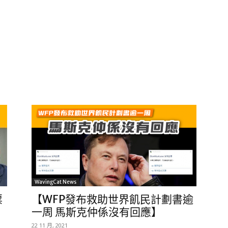
WavingCat News
票
【WFP發布救助世界飢民計劃書逾
一周 馬斯克仲係沒有回應】
22 11 月, 2021