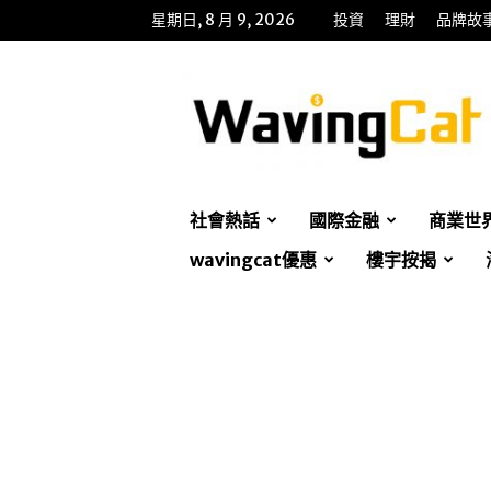
星期日, 8 月 9, 2026
投資
理財
品牌故
WavingCat
招
財
貓
社會熱話
國際金融
商業世
wavingcat優惠
樓宇按揭