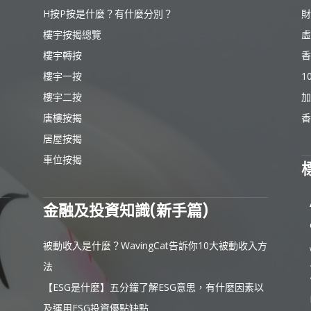
H按P按是什麼？有什麼分別？
財
樓宇按揭總覽
虛
樓宇轉按
香
樓宇一按
1
樓宇二按
加
唐樓按揭
香
居屋按揭
車位按揭
金融及投資知識(新手篇)
被動收入是什麼？WavingCat告訴你10大被動收入方
法
【ESG是什麼】五分鐘了解ESG意思，有什麼因素以
及運用ESG投資優點缺點