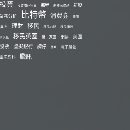
投資
攜程
新股
投資海外物業
新移民措施
比特幣
消費券
業務分析
滴滴
移民
理財
澳洲
移民台灣
移民澳洲
移民英國
美團
網易
第二家園
移民監
股票
虛擬銀行
譚仔
電子錢包
開戶
騰訊
電訊盈科