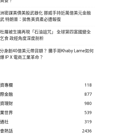
貪婪？
洲密謀美債美股武器化 挪威手持近萬億美元金融
武 特朗普：拋售美資產必遭報復
杜羅被生擒再現「石油詛咒」 全球第四富國變全
乞食 政經角度深度剖析
I分身創40億美元帶貨額？ 攤手哥Khaby Lame如何
爆 IP X 電商工業革命？
資專欄
118
際金融
877
資理財
980
業世界
539
通社
319
會熱話
2436