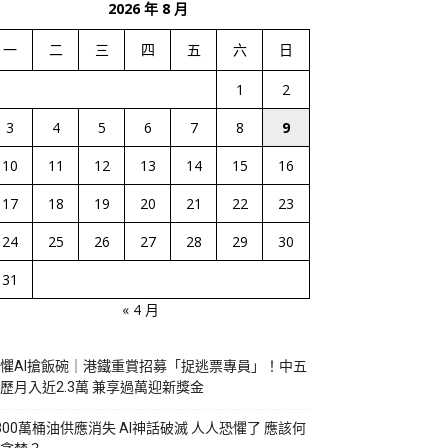
2026 年 8 月
一
二
三
四
五
六
日
1
2
3
4
5
6
7
8
9
10
11
12
13
14
15
16
17
18
19
20
21
22
23
24
25
26
27
28
29
30
31
« 4 月
懼AI搶飯碗｜港鐵重賞招募「捉逃票專員」！中五
歷月入近2.3萬 兼享過萬迎新獎金
800萬桶油供應消失 AI神話破滅 人人恐懼了 應該何