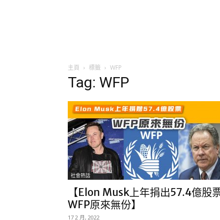
主頁
標籤
WFP
Tag: WFP
社會熱話
【Elon Musk上年捐出57.4億股
WFP原來無份】
17 2 月, 2022