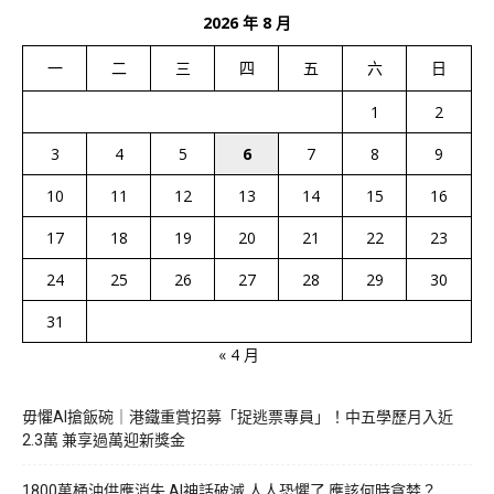
2026 年 8 月
一
二
三
四
五
六
日
1
2
3
4
5
6
7
8
9
10
11
12
13
14
15
16
17
18
19
20
21
22
23
24
25
26
27
28
29
30
31
« 4 月
毋懼AI搶飯碗｜港鐵重賞招募「捉逃票專員」！中五學歷月入近
2.3萬 兼享過萬迎新獎金
1800萬桶油供應消失 AI神話破滅 人人恐懼了 應該何時貪婪？