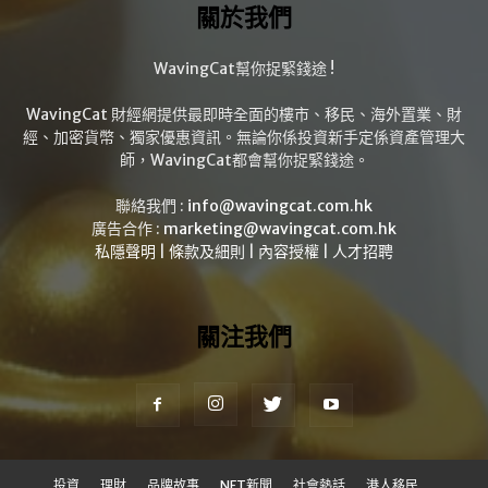
關於我們
WavingCat幫你捉緊錢途 !
WavingCat 財經網提供最即時全面的樓市、移民、海外置業、財
經、加密貨幣、獨家優惠資訊。無論你係投資新手定係資產管理大
師，WavingCat都會幫你捉緊錢途。
聯絡我們 :
info@wavingcat.com.hk
廣告合作 :
marketing@wavingcat.com.hk
私隱聲明
|
條款及細則
|
內容授權
|
人才招聘
關注我們
投資
理財
品牌故事
NFT新聞
社會熱話
港人移民