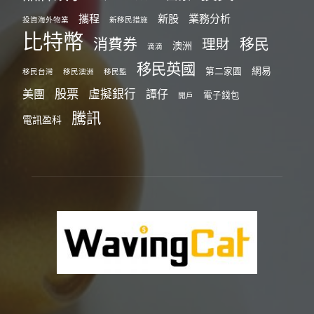
攜程
新股
業務分析
投資海外物業
新移民措施
比特幣
消費券
移民
理財
澳洲
滴滴
移民英國
網易
第二家園
移民台灣
移民澳洲
移民監
股票
虛擬銀行
美團
譚仔
電子錢包
開戶
騰訊
電訊盈科