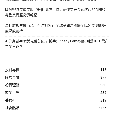
歐洲密謀美債美股武器化 挪威手持近萬億美元金融核武 特朗普：
拋售美資產必遭報復
馬杜羅被生擒再現「石油詛咒」 全球第四富國變全民乞食 政經角
度深度剖析
AI分身創40億美元帶貨額？ 攤手哥Khaby Lame如何引爆 IP X 電商
工業革命？
投資專欄
118
國際金融
877
投資理財
980
商業世界
539
美通社
319
社會熱話
2436