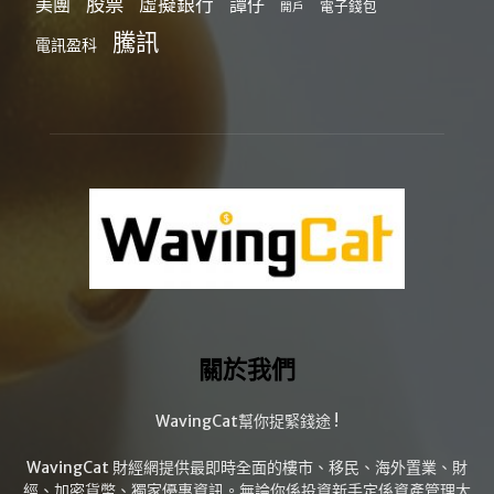
股票
虛擬銀行
美團
譚仔
電子錢包
開戶
騰訊
電訊盈科
關於我們
WavingCat幫你捉緊錢途 !
WavingCat 財經網提供最即時全面的樓市、移民、海外置業、財
經、加密貨幣、獨家優惠資訊。無論你係投資新手定係資產管理大