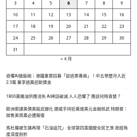
3
4
5
6
7
8
9
10
11
12
13
14
15
16
17
18
19
20
21
22
23
24
25
26
27
28
29
30
31
« 4 月
毋懼AI搶飯碗｜港鐵重賞招募「捉逃票專員」！中五學歷月入近
2.3萬 兼享過萬迎新獎金
1800萬桶油供應消失 AI神話破滅 人人恐懼了 應該何時貪婪？
歐洲密謀美債美股武器化 挪威手持近萬億美元金融核武 特朗普：
拋售美資產必遭報復
馬杜羅被生擒再現「石油詛咒」 全球第四富國變全民乞食 政經角
度深度剖析