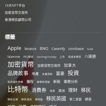
10大NFT平台
加密貨幣交易所
香港移民顧問公司
標籤
Apple
BNO
Casetify
coinbase
binance
Grab
八達通
lalamove
PEQ移民
working holiday
上市
低成本移民
加密貨幣
加拿大
加密貨幣交易所
投資
品牌故事
富豪
地產
失業貸款
攜程
新股
業務分析
投資海外物業
新移民措施
比特幣
消費券
移民
理財
澳洲
滴滴
移民英國
網易
第二家園
移民台灣
移民澳洲
移民監