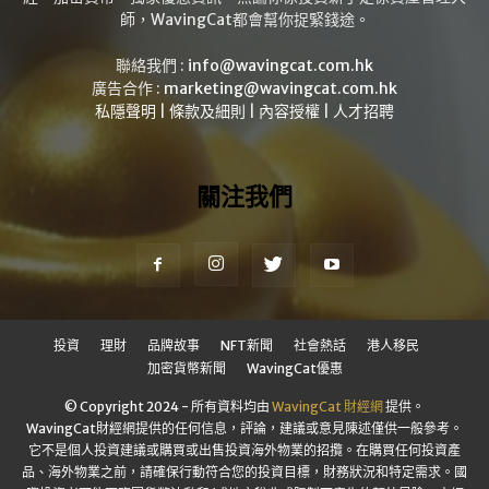
師，WavingCat都會幫你捉緊錢途。
聯絡我們 :
info@wavingcat.com.hk
廣告合作 :
marketing@wavingcat.com.hk
私隱聲明
|
條款及細則
|
內容授權
|
人才招聘
關注我們
投資
理財
品牌故事
NFT新聞
社會熱話
港人移民
加密貨幣新聞
WavingCat優惠
© Copyright 2024 - 所有資料均由
WavingCat 財經網
提供。
WavingCat財經網提供的任何信息，評論，建議或意見陳述僅供一般參考。
它不是個人投資建議或購買或出售投資海外物業的招攬。在購買任何投資產
品、海外物業之前，請確保行動符合您的投資目標，財務狀況和特定需求。國