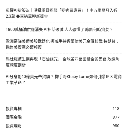
毋懼AI搶飯碗｜港鐵重賞招募「捉逃票專員」！中五學歷月入近
2.3萬 兼享過萬迎新獎金
1800萬桶油供應消失 AI神話破滅 人人恐懼了 應該何時貪婪？
歐洲密謀美債美股武器化 挪威手持近萬億美元金融核武 特朗普：
拋售美資產必遭報復
馬杜羅被生擒再現「石油詛咒」 全球第四富國變全民乞食 政經角
度深度剖析
AI分身創40億美元帶貨額？ 攤手哥Khaby Lame如何引爆 IP X 電商
工業革命？
投資專欄
118
國際金融
877
投資理財
980