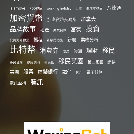
八達通
lalamove
PEQ移民
working holiday
上市
低成本移民
加密貨幣
加拿大
加密貨幣交易所
投資
品牌故事
富豪
地產
失業貸款
攜程
新股
業務分析
投資海外物業
新移民措施
比特幣
消費券
移民
理財
澳洲
滴滴
移民英國
網易
第二家園
移民台灣
移民澳洲
移民監
股票
虛擬銀行
美團
譚仔
電子錢包
開戶
騰訊
電訊盈科