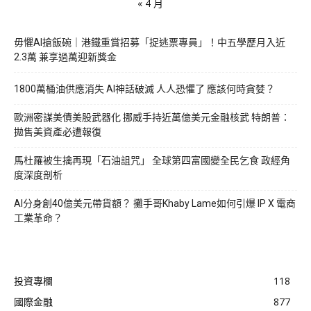
« 4 月
毋懼AI搶飯碗｜港鐵重賞招募「捉逃票專員」！中五學歷月入近
2.3萬 兼享過萬迎新獎金
1800萬桶油供應消失 AI神話破滅 人人恐懼了 應該何時貪婪？
歐洲密謀美債美股武器化 挪威手持近萬億美元金融核武 特朗普：
拋售美資產必遭報復
馬杜羅被生擒再現「石油詛咒」 全球第四富國變全民乞食 政經角
度深度剖析
AI分身創40億美元帶貨額？ 攤手哥Khaby Lame如何引爆 IP X 電商
工業革命？
投資專欄
118
國際金融
877