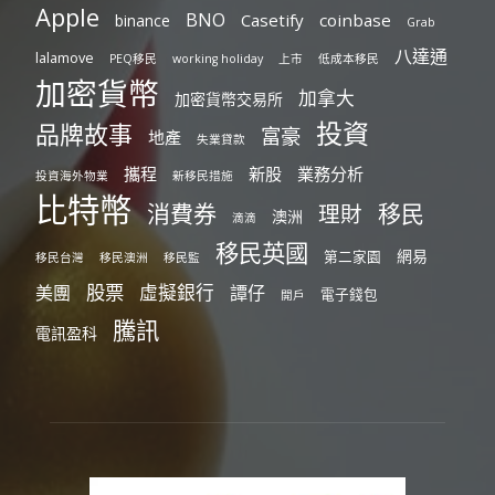
Apple
BNO
Casetify
coinbase
binance
Grab
八達通
lalamove
PEQ移民
working holiday
上市
低成本移民
加密貨幣
加拿大
加密貨幣交易所
投資
品牌故事
富豪
地產
失業貸款
攜程
新股
業務分析
投資海外物業
新移民措施
比特幣
消費券
移民
理財
澳洲
滴滴
移民英國
網易
第二家園
移民台灣
移民澳洲
移民監
股票
虛擬銀行
美團
譚仔
電子錢包
開戶
騰訊
電訊盈科