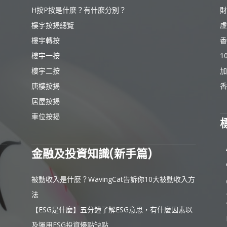
H按P按是什麼？有什麼分別？
財
樓宇按揭總覽
虛
樓宇轉按
香
樓宇一按
1
樓宇二按
加
唐樓按揭
香
居屋按揭
車位按揭
金融及投資知識(新手篇)
被動收入是什麼？WavingCat告訴你10大被動收入方
法
【ESG是什麼】五分鐘了解ESG意思，有什麼因素以
及運用ESG投資優點缺點