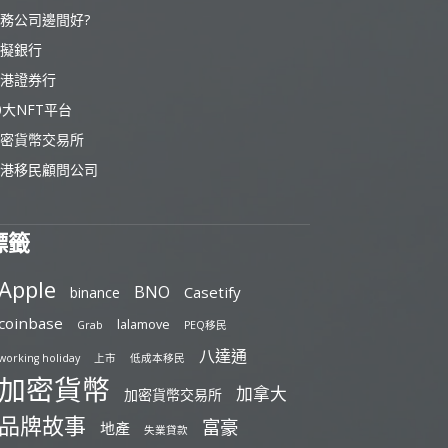
務公司邊間好?
擬銀行
港證券行
0大NFT平台
密貨幣交易所
港移民顧問公司
標籤
Apple
BNO
Casetify
binance
coinbase
lalamove
Grab
PEQ移民
八達通
working holiday
上市
低成本移民
加密貨幣
加拿大
加密貨幣交易所
品牌故事
富豪
地產
失業貸款