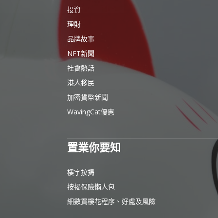
投資
理財
品牌故事
NFT新聞
社會熱話
港人移民
加密貨幣新聞
WavingCat優惠
置業你要知
樓宇按揭
按揭保險懶人包
細數買樓花程序、好處及風險