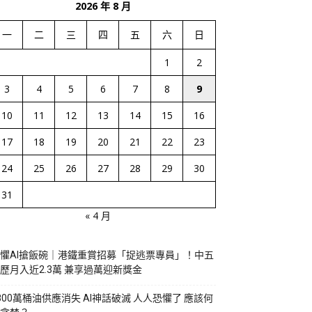
2026 年 8 月
一
二
三
四
五
六
日
1
2
3
4
5
6
7
8
9
10
11
12
13
14
15
16
17
18
19
20
21
22
23
24
25
26
27
28
29
30
31
« 4 月
懼AI搶飯碗｜港鐵重賞招募「捉逃票專員」！中五
歷月入近2.3萬 兼享過萬迎新獎金
800萬桶油供應消失 AI神話破滅 人人恐懼了 應該何