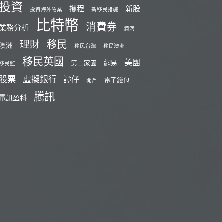
投資
攜程
新股
投資海外物業
新移民措施
比特幣
消費券
業務分析
滴滴
移民
理財
澳洲
移民台灣
移民澳洲
移民英國
美團
網易
第二家園
移民監
股票
虛擬銀行
譚仔
電子錢包
開戶
騰訊
電訊盈科