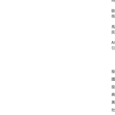
時
歐
核
馬
民
A
引
投
國
投
商
美
社