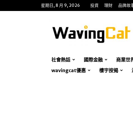
星期日, 8 月 9, 2026
投資
理財
品牌故
WavingCat
招
財
貓
社會熱話
國際金融
商業世
wavingcat優惠
樓宇按揭