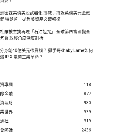
貪婪？
洲密謀美債美股武器化 挪威手持近萬億美元金融
武 特朗普：拋售美資產必遭報復
杜羅被生擒再現「石油詛咒」 全球第四富國變全
乞食 政經角度深度剖析
I分身創40億美元帶貨額？ 攤手哥Khaby Lame如何
爆 IP X 電商工業革命？
資專欄
118
際金融
877
資理財
980
業世界
539
通社
319
會熱話
2436