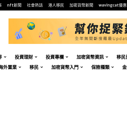
事
nft新聞
社會熱話
港人移民
加密貨幣新聞
wavingcat優惠
界
投資理財
投資專欄
加密貨幣資訊
移民
海外置業
移民
加密貨幣入門
保險種類
金