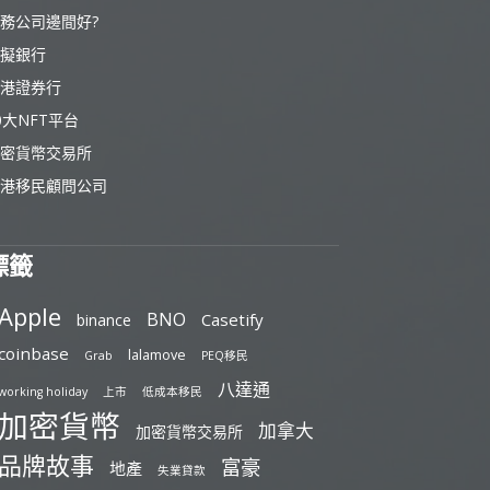
務公司邊間好?
擬銀行
港證券行
0大NFT平台
密貨幣交易所
港移民顧問公司
標籤
Apple
BNO
Casetify
binance
coinbase
lalamove
Grab
PEQ移民
八達通
working holiday
上市
低成本移民
加密貨幣
加拿大
加密貨幣交易所
品牌故事
富豪
地產
失業貸款