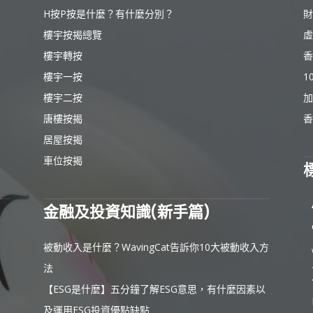
H按P按是什麼？有什麼分別？
財
樓宇按揭總覽
虛
樓宇轉按
香
樓宇一按
1
樓宇二按
加
唐樓按揭
香
居屋按揭
車位按揭
金融及投資知識(新手篇)
被動收入是什麼？WavingCat告訴你10大被動收入方
法
【ESG是什麼】五分鐘了解ESG意思，有什麼因素以
及運用ESG投資優點缺點