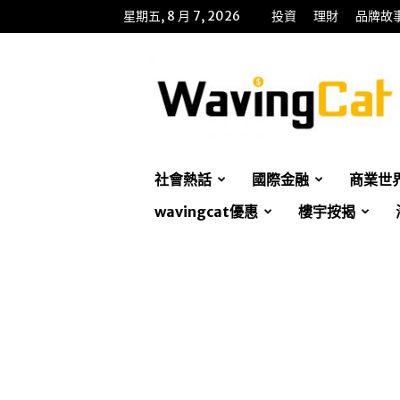
星期五, 8 月 7, 2026
投資
理財
品牌故
WavingCat
招
財
貓
社會熱話
國際金融
商業世
wavingcat優惠
樓宇按揭