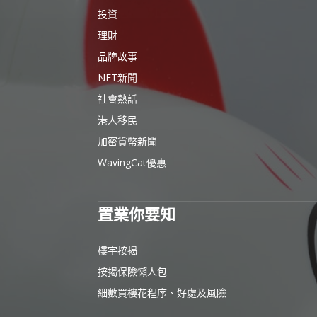
投資
理財
品牌故事
NFT新聞
社會熱話
港人移民
加密貨幣新聞
WavingCat優惠
置業你要知
樓宇按揭
按揭保險懶人包
細數買樓花程序、好處及風險