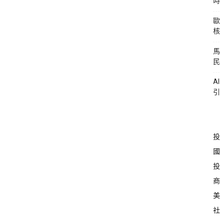
時
歐
核
馬
民
A
引
投
國
投
商
美
社