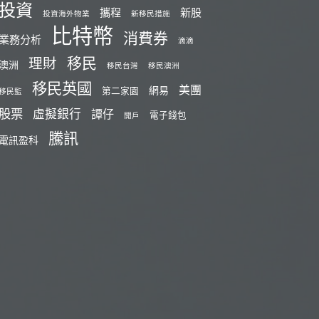
投資
攜程
新股
投資海外物業
新移民措施
比特幣
消費券
業務分析
滴滴
移民
理財
澳洲
移民台灣
移民澳洲
移民英國
美團
網易
第二家園
移民監
股票
虛擬銀行
譚仔
電子錢包
開戶
騰訊
電訊盈科