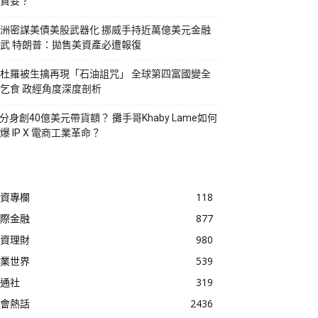
貪婪？
洲密謀美債美股武器化 挪威手持近萬億美元金融
武 特朗普：拋售美資產必遭報復
杜羅被生擒再現「石油詛咒」 全球第四富國變全
乞食 政經角度深度剖析
I分身創40億美元帶貨額？ 攤手哥Khaby Lame如何
爆 IP X 電商工業革命？
資專欄
118
際金融
877
資理財
980
業世界
539
通社
319
會熱話
2436