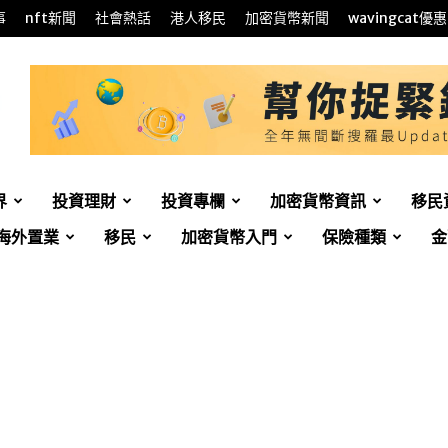
事
nft新聞
社會熱話
港人移民
加密貨幣新聞
wavingcat優惠
界
投資理財
投資專欄
加密貨幣資訊
移民
海外置業
移民
加密貨幣入門
保險種類
金