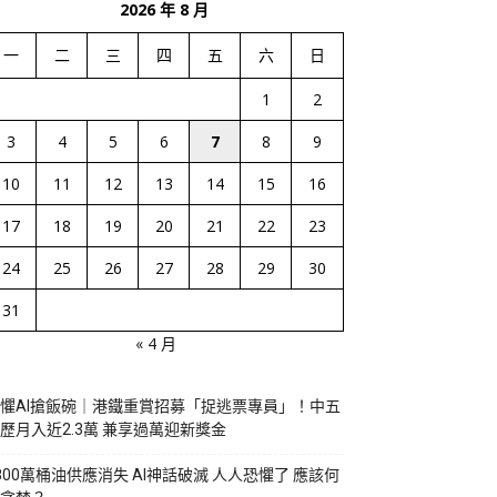
2026 年 8 月
一
二
三
四
五
六
日
1
2
3
4
5
6
7
8
9
10
11
12
13
14
15
16
17
18
19
20
21
22
23
24
25
26
27
28
29
30
31
« 4 月
懼AI搶飯碗｜港鐵重賞招募「捉逃票專員」！中五
歷月入近2.3萬 兼享過萬迎新獎金
800萬桶油供應消失 AI神話破滅 人人恐懼了 應該何