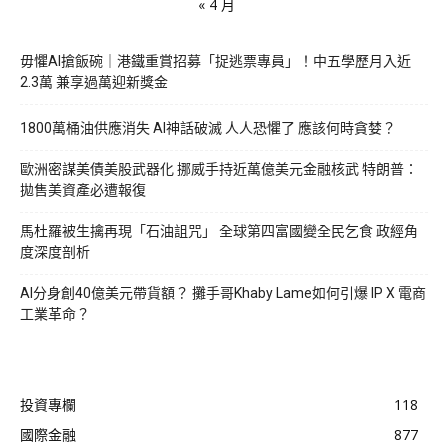
« 4 月
毋懼AI搶飯碗｜港鐵重賞招募「捉逃票專員」！中五學歷月入近
2.3萬 兼享過萬迎新獎金
1800萬桶油供應消失 AI神話破滅 人人恐懼了 應該何時貪婪？
歐洲密謀美債美股武器化 挪威手持近萬億美元金融核武 特朗普：
拋售美資產必遭報復
馬杜羅被生擒再現「石油詛咒」 全球第四富國變全民乞食 政經角
度深度剖析
AI分身創40億美元帶貨額？ 攤手哥Khaby Lame如何引爆 IP X 電商
工業革命？
投資專欄
118
國際金融
877