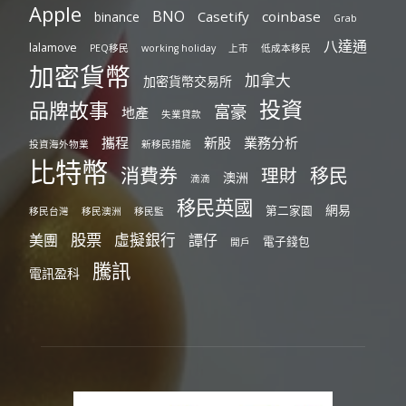
Apple
BNO
Casetify
coinbase
binance
Grab
八達通
lalamove
PEQ移民
working holiday
上市
低成本移民
加密貨幣
加拿大
加密貨幣交易所
投資
品牌故事
富豪
地產
失業貸款
攜程
新股
業務分析
投資海外物業
新移民措施
比特幣
消費券
移民
理財
澳洲
滴滴
移民英國
網易
第二家園
移民台灣
移民澳洲
移民監
股票
虛擬銀行
美團
譚仔
電子錢包
開戶
騰訊
電訊盈科