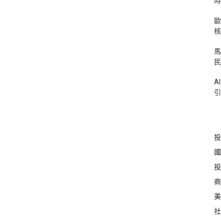
時
歐
核
馬
民
A
引
投
國
投
商
美
社