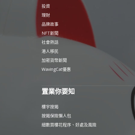
投資
理財
品牌故事
NFT新聞
社會熱話
港人移民
加密貨幣新聞
WavingCat優惠
置業你要知
樓宇按揭
按揭保險懶人包
細數買樓花程序、好處及風險