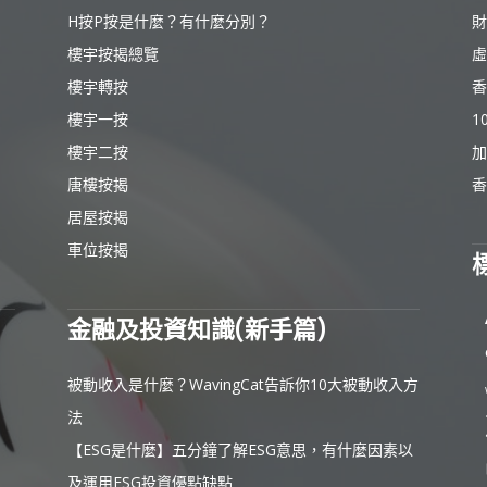
H按P按是什麼？有什麼分別？
財
樓宇按揭總覽
虛
樓宇轉按
香
樓宇一按
1
樓宇二按
加
唐樓按揭
香
居屋按揭
車位按揭
金融及投資知識(新手篇)
被動收入是什麼？WavingCat告訴你10大被動收入方
法
【ESG是什麼】五分鐘了解ESG意思，有什麼因素以
及運用ESG投資優點缺點