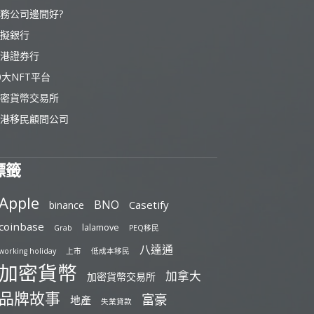
務公司邊間好?
擬銀行
港證券行
0大NFT平台
密貨幣交易所
港移民顧問公司
標籤
Apple
BNO
Casetify
binance
coinbase
lalamove
Grab
PEQ移民
八達通
working holiday
上市
低成本移民
加密貨幣
加拿大
加密貨幣交易所
品牌故事
富豪
地產
失業貸款