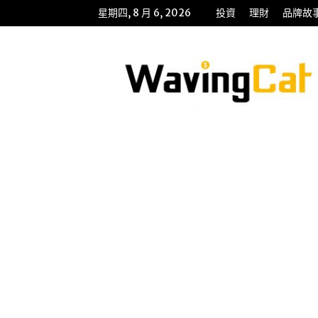
星期四, 8 月 6, 2026
投資
理財
品牌故
WavingCat
招
財
貓