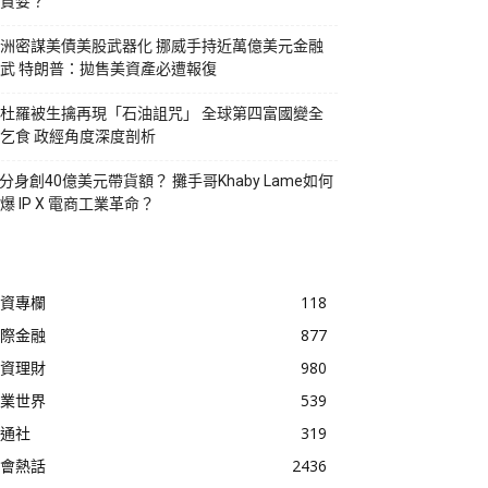
貪婪？
洲密謀美債美股武器化 挪威手持近萬億美元金融
武 特朗普：拋售美資產必遭報復
杜羅被生擒再現「石油詛咒」 全球第四富國變全
乞食 政經角度深度剖析
I分身創40億美元帶貨額？ 攤手哥Khaby Lame如何
爆 IP X 電商工業革命？
資專欄
118
際金融
877
資理財
980
業世界
539
通社
319
會熱話
2436