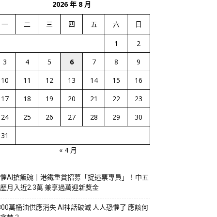
2026 年 8 月
一
二
三
四
五
六
日
1
2
3
4
5
6
7
8
9
10
11
12
13
14
15
16
17
18
19
20
21
22
23
24
25
26
27
28
29
30
31
« 4 月
懼AI搶飯碗｜港鐵重賞招募「捉逃票專員」！中五
歷月入近2.3萬 兼享過萬迎新獎金
800萬桶油供應消失 AI神話破滅 人人恐懼了 應該何