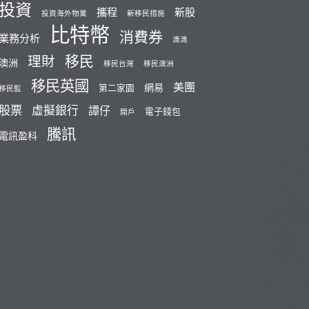
投資
攜程
新股
投資海外物業
新移民措施
比特幣
消費券
業務分析
滴滴
移民
理財
澳洲
移民台灣
移民澳洲
移民英國
美團
網易
第二家園
移民監
股票
虛擬銀行
譚仔
電子錢包
開戶
騰訊
電訊盈科