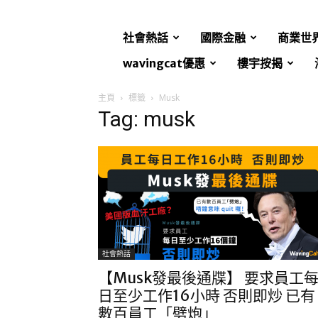
社會熱話
國際金融
商業世
wavingcat優惠
樓宇按揭
主頁
標籤
Musk
Tag: musk
社會熱話
【Musk發最後通牒】 要求員工
日至少工作16小時 否則即炒 已有
數百員工「劈炮」