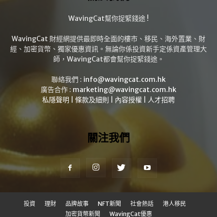
WavingCat幫你捉緊錢途 !
WavingCat 財經網提供最即時全面的樓市、移民、海外置業、財
經、加密貨幣、獨家優惠資訊。無論你係投資新手定係資產管理大
師，WavingCat都會幫你捉緊錢途。
聯絡我們 :
info@wavingcat.com.hk
廣告合作 :
marketing@wavingcat.com.hk
私隱聲明
|
條款及細則
|
內容授權
|
人才招聘
關注我們
投資
理財
品牌故事
NFT新聞
社會熱話
港人移民
加密貨幣新聞
WavingCat優惠