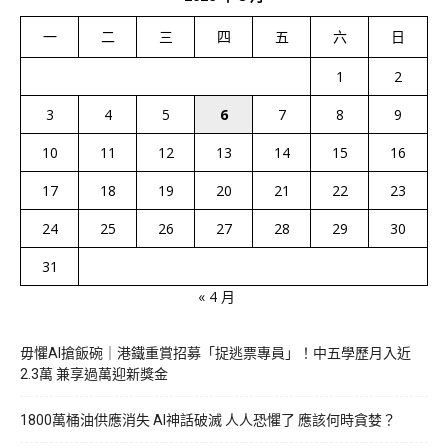
一
二
三
四
五
六
日
1
2
3
4
5
6
7
8
9
10
11
12
13
14
15
16
17
18
19
20
21
22
23
24
25
26
27
28
29
30
31
« 4 月
毋懼AI搶飯碗｜港鐵重賞招募「捉逃票專員」！中五學歷月入近
2.3萬 兼享過萬迎新獎金
1800萬桶油供應消失 AI神話破滅 人人恐懼了 應該何時貪婪？