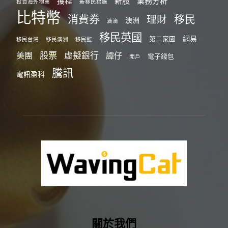
攜程
新股
業務分析
投資海外物業
新移民措施
比特幣
消費券
移民
理財
澳洲
滴滴
移民英國
網易
第二家園
移民台灣
移民澳洲
移民監
股票
虛擬銀行
美團
譚仔
電子錢包
開戶
騰訊
電訊盈科
關於我們