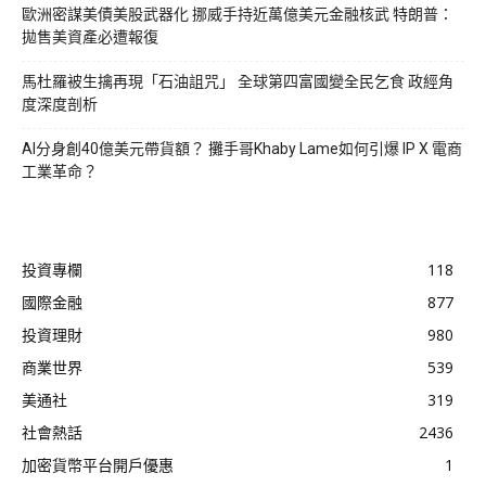
歐洲密謀美債美股武器化 挪威手持近萬億美元金融核武 特朗普：
拋售美資產必遭報復
馬杜羅被生擒再現「石油詛咒」 全球第四富國變全民乞食 政經角
度深度剖析
AI分身創40億美元帶貨額？ 攤手哥Khaby Lame如何引爆 IP X 電商
工業革命？
投資專欄
118
國際金融
877
投資理財
980
商業世界
539
美通社
319
社會熱話
2436
加密貨幣平台開戶優惠
1