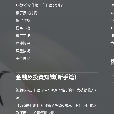
H按P按是什麼？有什麼分別？
財
樓宇按揭總覽
虛
樓宇轉按
香
樓宇一按
1
樓宇二按
加
唐樓按揭
香
居屋按揭
車位按揭
金融及投資知識(新手篇)
被動收入是什麼？WavingCat告訴你10大被動收入方
法
【ESG是什麼】五分鐘了解ESG意思，有什麼因素以
及運用ESG投資優點缺點