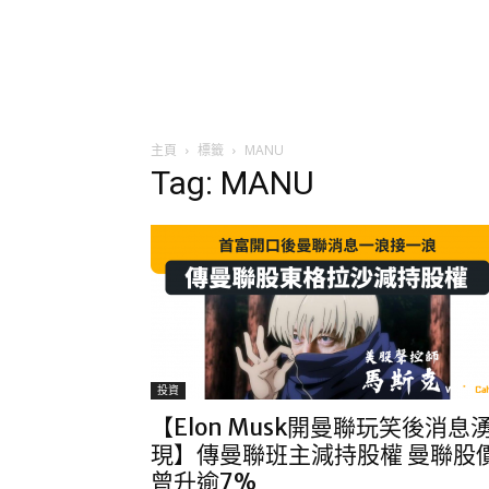
主頁
標籤
MANU
Tag: MANU
投資
【Elon Musk開曼聯玩笑後消息
現】傳曼聯班主減持股權 曼聯股
曾升逾7%