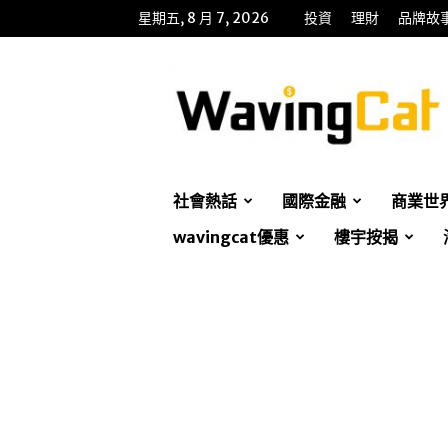
星期五, 8 月 7, 2026
投資
理財
品牌故
WavingCat
招
財
貓
社會熱話
國際金融
商業世
wavingcat優惠
樓宇按揭