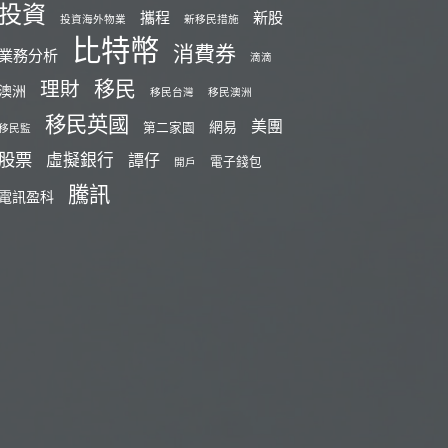
投資
攜程
新股
投資海外物業
新移民措施
比特幣
消費券
業務分析
滴滴
移民
理財
澳洲
移民台灣
移民澳洲
移民英國
美團
網易
第二家園
移民監
股票
虛擬銀行
譚仔
電子錢包
開戶
騰訊
電訊盈科