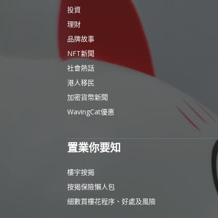
投資
理財
品牌故事
NFT新聞
社會熱話
港人移民
加密貨幣新聞
WavingCat優惠
置業你要知
樓宇按揭
按揭保險懶人包
細數買樓花程序、好處及風險