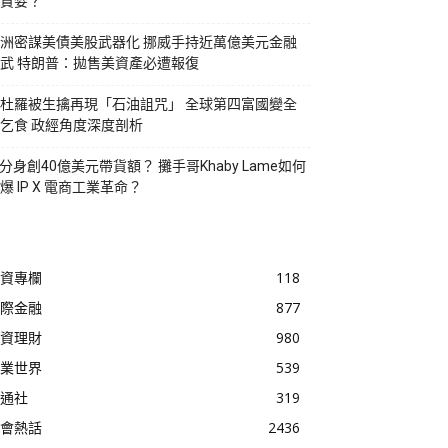
貪婪？
洲密謀美債美股武器化 挪威手持近萬億美元金融
武 特朗普：拋售美資產必遭報復
杜羅被生擒再現「石油詛咒」 全球第四富國變全
乞食 政經角度深度剖析
I分身創40億美元帶貨額？ 攤手哥Khaby Lame如何
爆 IP X 電商工業革命？
資專欄
118
際金融
877
資理財
980
業世界
539
通社
319
會熱話
2436