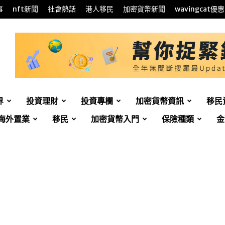
事
nft新聞
社會熱話
港人移民
加密貨幣新聞
wavingcat優惠
界
投資理財
投資專欄
加密貨幣資訊
移民
海外置業
移民
加密貨幣入門
保險種類
金