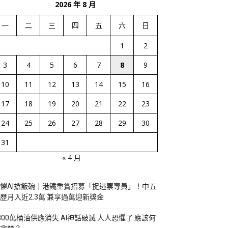
2026 年 8 月
一
二
三
四
五
六
日
1
2
3
4
5
6
7
8
9
10
11
12
13
14
15
16
17
18
19
20
21
22
23
24
25
26
27
28
29
30
31
« 4 月
懼AI搶飯碗｜港鐵重賞招募「捉逃票專員」！中五
歷月入近2.3萬 兼享過萬迎新獎金
800萬桶油供應消失 AI神話破滅 人人恐懼了 應該何