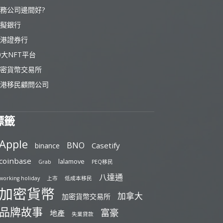
務公司邊間好?
擬銀行
港證券行
0大NFT平台
密貨幣交易所
港移民顧問公司
標籤
Apple
BNO
Casetify
binance
coinbase
lalamove
Grab
PEQ移民
八達通
working holiday
上市
低成本移民
加密貨幣
加拿大
加密貨幣交易所
品牌故事
富豪
地產
失業貸款