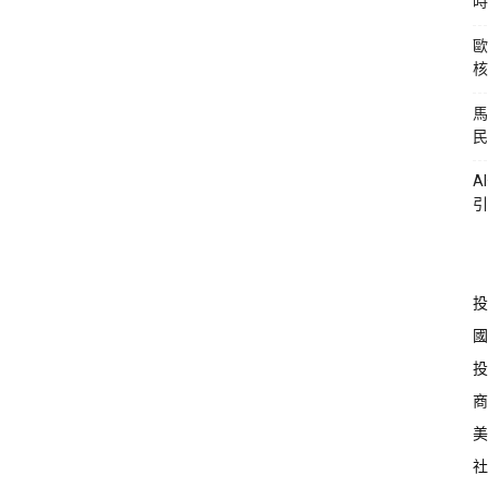
時
歐
核
馬
民
A
引
投
國
投
商
美
社