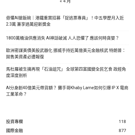
« 4 月
毋懼AI搶飯碗｜港鐵重賞招募「捉逃票專員」！中五學歷月入近
2.3萬 兼享過萬迎新獎金
1800萬桶油供應消失 AI神話破滅 人人恐懼了 應該何時貪婪？
歐洲密謀美債美股武器化 挪威手持近萬億美元金融核武 特朗普：
拋售美資產必遭報復
馬杜羅被生擒再現「石油詛咒」 全球第四富國變全民乞食 政經角
度深度剖析
AI分身創40億美元帶貨額？ 攤手哥Khaby Lame如何引爆 IP X 電商
工業革命？
投資專欄
118
國際金融
877