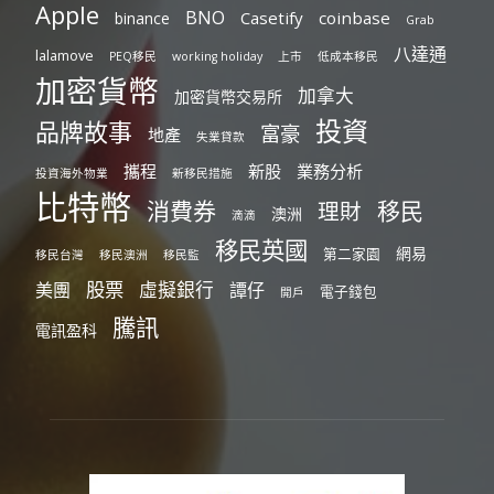
Apple
BNO
Casetify
coinbase
binance
Grab
八達通
lalamove
PEQ移民
working holiday
上市
低成本移民
加密貨幣
加拿大
加密貨幣交易所
投資
品牌故事
富豪
地產
失業貸款
攜程
新股
業務分析
投資海外物業
新移民措施
比特幣
消費券
移民
理財
澳洲
滴滴
移民英國
網易
第二家園
移民台灣
移民澳洲
移民監
股票
虛擬銀行
美團
譚仔
電子錢包
開戶
騰訊
電訊盈科