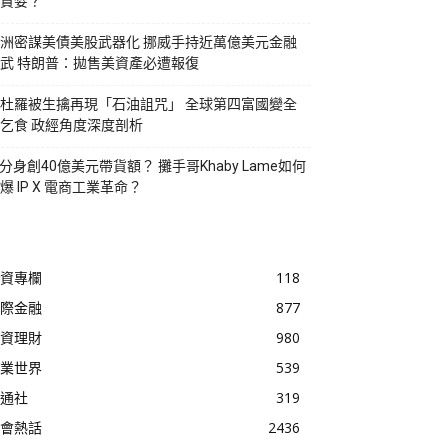
貪婪？
洲密謀美債美股武器化 挪威手持近萬億美元金融
武 特朗普：拋售美資產必遭報復
杜羅被生擒再現「石油詛咒」 全球第四富國變全
乞食 政經角度深度剖析
I分身創40億美元帶貨額？ 攤手哥Khaby Lame如何
爆 IP X 電商工業革命？
資專欄
118
際金融
877
資理財
980
業世界
539
通社
319
會熱話
2436