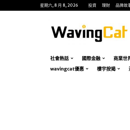
星期六, 8 月 8, 2026
投資
理財
品牌故
WavingCat
招
財
貓
社會熱話
國際金融
商業世
wavingcat優惠
樓宇按揭