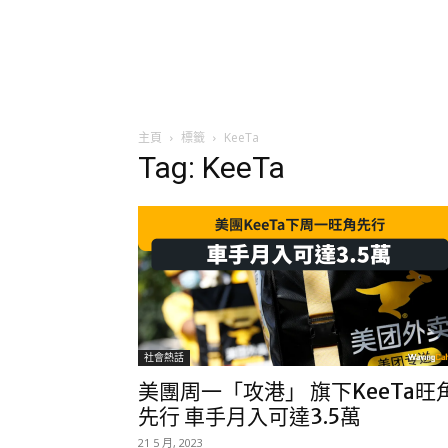
主頁
標籤
KeeTa
Tag: KeeTa
社會熱話
美團周一「攻港」 旗下KeeTa旺
先行 車手月入可達3.5萬
21 5 月, 2023