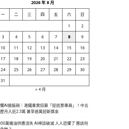
2026 年 8 月
一
二
三
四
五
六
日
1
2
3
4
5
6
7
8
9
10
11
12
13
14
15
16
17
18
19
20
21
22
23
24
25
26
27
28
29
30
31
« 4 月
懼AI搶飯碗｜港鐵重賞招募「捉逃票專員」！中五
歷月入近2.3萬 兼享過萬迎新獎金
800萬桶油供應消失 AI神話破滅 人人恐懼了 應該何