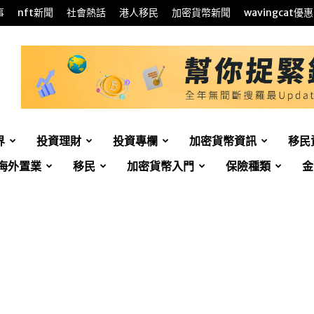
事
nft新聞
社會熱話
港人移民
加密貨幣新聞
wavingcat優惠
界
投資理財
投資專欄
加密貨幣資訊
移民
海外置業
移民
加密貨幣入門
保險種類
金