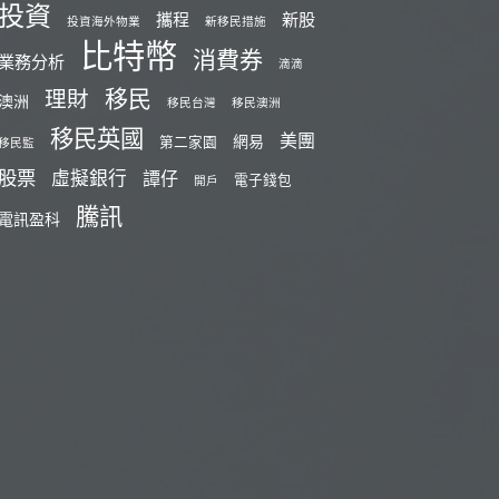
投資
攜程
新股
投資海外物業
新移民措施
比特幣
消費券
業務分析
滴滴
移民
理財
澳洲
移民台灣
移民澳洲
移民英國
美團
網易
第二家園
移民監
股票
虛擬銀行
譚仔
電子錢包
開戶
騰訊
電訊盈科