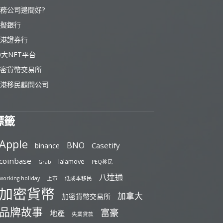
務公司邊間好?
擬銀行
港證券行
0大NFT平台
密貨幣交易所
港移民顧問公司
標籤
Apple
BNO
Casetify
binance
coinbase
lalamove
Grab
PEQ移民
八達通
working holiday
上市
低成本移民
加密貨幣
加拿大
加密貨幣交易所
品牌故事
富豪
地產
失業貸款