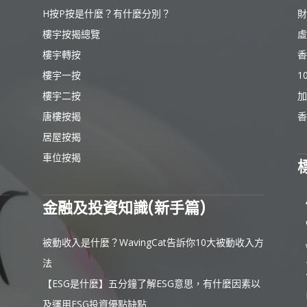
H按P按是什麼？有什麼分別？
財
樓宇按揭總覽
虛
樓宇轉按
香
樓宇一按
1
樓宇二按
加
唐樓按揭
香
居屋按揭
車位按揭
金融及投資知識(新手篇)
被動收入是什麼？WavingCat告訴你10大被動收入方
法
【ESG是什麼】五分鐘了解ESG意思，有什麼因素以
及運用ESG投資優點缺點