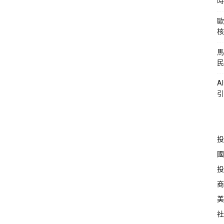
時
歐
核
馬
民
A
引
投
國
投
商
美
社