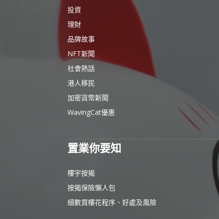
投資
理財
品牌故事
NFT新聞
社會熱話
港人移民
加密貨幣新聞
WavingCat優惠
置業你要知
樓宇按揭
按揭保險懶人包
細數買樓花程序、好處及風險