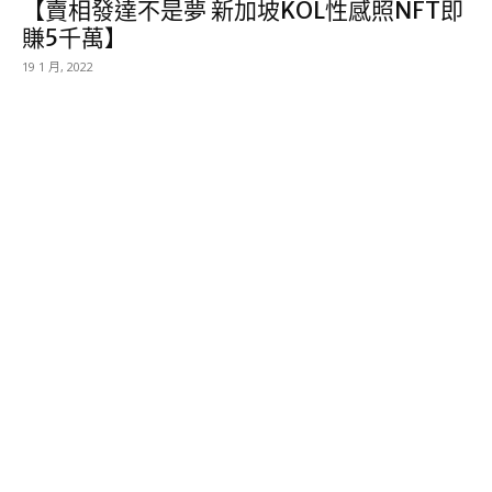
【賣相發達不是夢 新加坡KOL性感照NFT即
賺5千萬】
19 1 月, 2022