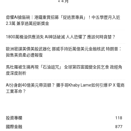
« 4 月
毋懼AI搶飯碗｜港鐵重賞招募「捉逃票專員」！中五學歷月入近
2.3萬 兼享過萬迎新獎金
1800萬桶油供應消失 AI神話破滅 人人恐懼了 應該何時貪婪？
歐洲密謀美債美股武器化 挪威手持近萬億美元金融核武 特朗普：
拋售美資產必遭報復
馬杜羅被生擒再現「石油詛咒」 全球第四富國變全民乞食 政經角
度深度剖析
AI分身創40億美元帶貨額？ 攤手哥Khaby Lame如何引爆 IP X 電商
工業革命？
投資專欄
118
國際金融
877