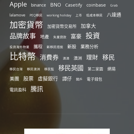
Apple
BNO
Casetify
coinbase
binance
Grab
八達通
lalamove
PEQ移民
working holiday
上市
低成本移民
加密貨幣
加拿大
加密貨幣交易所
投資
品牌故事
富豪
地產
失業貸款
攜程
新股
業務分析
投資海外物業
新移民措施
比特幣
消費券
移民
理財
澳洲
滴滴
移民英國
網易
第二家園
移民台灣
移民澳洲
移民監
股票
虛擬銀行
美團
譚仔
電子錢包
開戶
騰訊
電訊盈科