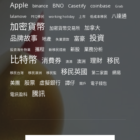
Apple
BNO
Casetify
coinbase
binance
Grab
八達通
lalamove
PEQ移民
working holiday
上市
低成本移民
加密貨幣
加拿大
加密貨幣交易所
投資
品牌故事
富豪
地產
失業貸款
攜程
新股
業務分析
投資海外物業
新移民措施
比特幣
消費券
移民
理財
澳洲
滴滴
移民英國
網易
第二家園
移民台灣
移民澳洲
移民監
股票
虛擬銀行
美團
譚仔
電子錢包
開戶
騰訊
電訊盈科