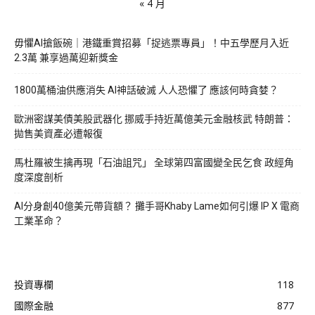
« 4 月
毋懼AI搶飯碗｜港鐵重賞招募「捉逃票專員」！中五學歷月入近
2.3萬 兼享過萬迎新獎金
1800萬桶油供應消失 AI神話破滅 人人恐懼了 應該何時貪婪？
歐洲密謀美債美股武器化 挪威手持近萬億美元金融核武 特朗普：
拋售美資產必遭報復
馬杜羅被生擒再現「石油詛咒」 全球第四富國變全民乞食 政經角
度深度剖析
AI分身創40億美元帶貨額？ 攤手哥Khaby Lame如何引爆 IP X 電商
工業革命？
投資專欄
118
國際金融
877