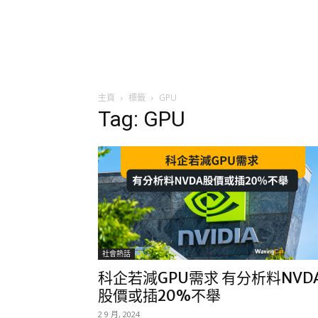
主頁
標籤
GPU
Tag: GPU
社會熱話
科企若減GPU需求 有分析料NVD
股價或插20%不舉
2 9 月, 2024