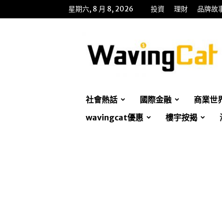
星期六, 8 月 8, 2026
投資
理財
品牌故
WavingCat
招
財
貓
社會熱話
國際金融
商業世
wavingcat優惠
樓宇按揭