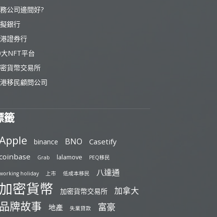
務公司邊間好?
擬銀行
港證券行
0大NFT平台
密貨幣交易所
港移民顧問公司
標籤
Apple
BNO
Casetify
binance
coinbase
lalamove
Grab
PEQ移民
八達通
working holiday
上市
低成本移民
加密貨幣
加拿大
加密貨幣交易所
品牌故事
富豪
地產
失業貸款