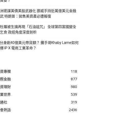
貪婪？
洲密謀美債美股武器化 挪威手持近萬億美元金融
武 特朗普：拋售美資產必遭報復
杜羅被生擒再現「石油詛咒」 全球第四富國變全
乞食 政經角度深度剖析
I分身創40億美元帶貨額？ 攤手哥Khaby Lame如何
爆 IP X 電商工業革命？
資專欄
118
際金融
877
資理財
980
業世界
539
通社
319
會熱話
2436