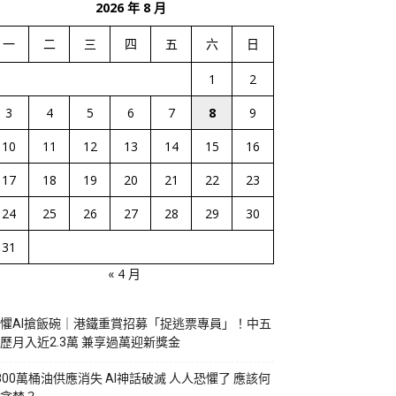
2026 年 8 月
一
二
三
四
五
六
日
1
2
3
4
5
6
7
8
9
10
11
12
13
14
15
16
17
18
19
20
21
22
23
24
25
26
27
28
29
30
31
« 4 月
懼AI搶飯碗｜港鐵重賞招募「捉逃票專員」！中五
歷月入近2.3萬 兼享過萬迎新獎金
800萬桶油供應消失 AI神話破滅 人人恐懼了 應該何