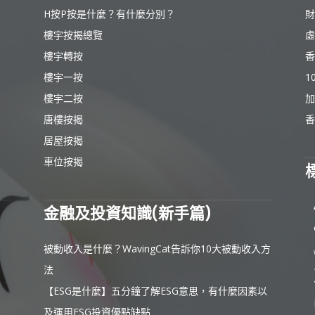
H按P按是什麼？有什麼分別？
財
樓宇按揭總覽
虛
樓宇轉按
香
樓宇一按
1
樓宇二按
加
唐樓按揭
香
居屋按揭
車位按揭
金融及投資知識(新手篇)
被動收入是什麼？WavingCat告訴你10大被動收入方
法
【ESG是什麼】五分鐘了解ESG意思，有什麼因素以
及運用ESG投資優點缺點