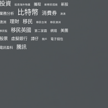
投資
攜程
新股
投資海外物業
新移民措施
比特幣
消費券
業務分析
滴滴
移民
理財
澳洲
移民台灣
移民澳洲
移民英國
美團
網易
第二家園
移民監
股票
虛擬銀行
譚仔
電子錢包
開戶
騰訊
電訊盈科