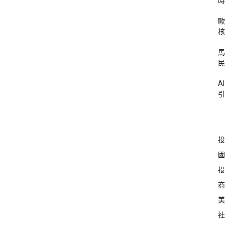
時
歐
核
馬
民
A
引
投
國
投
商
美
社