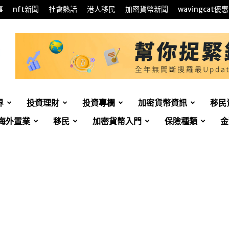
事
nft新聞
社會熱話
港人移民
加密貨幣新聞
wavingcat優惠
界
投資理財
投資專欄
加密貨幣資訊
移民
海外置業
移民
加密貨幣入門
保險種類
金