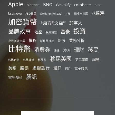
Apple
BNO
Casetify
coinbase
binance
Grab
八達通
lalamove
PEQ移民
working holiday
上市
低成本移民
加密貨幣
加拿大
加密貨幣交易所
投資
品牌故事
富豪
地產
失業貸款
攜程
新股
業務分析
投資海外物業
新移民措施
比特幣
消費券
移民
理財
澳洲
滴滴
移民英國
網易
第二家園
移民台灣
移民澳洲
移民監
股票
虛擬銀行
美團
譚仔
電子錢包
開戶
騰訊
電訊盈科