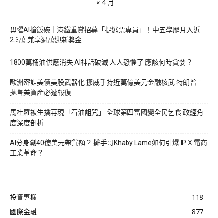
« 4 月
毋懼AI搶飯碗｜港鐵重賞招募「捉逃票專員」！中五學歷月入近
2.3萬 兼享過萬迎新獎金
1800萬桶油供應消失 AI神話破滅 人人恐懼了 應該何時貪婪？
歐洲密謀美債美股武器化 挪威手持近萬億美元金融核武 特朗普：
拋售美資產必遭報復
馬杜羅被生擒再現「石油詛咒」 全球第四富國變全民乞食 政經角
度深度剖析
AI分身創40億美元帶貨額？ 攤手哥Khaby Lame如何引爆 IP X 電商
工業革命？
投資專欄
118
國際金融
877