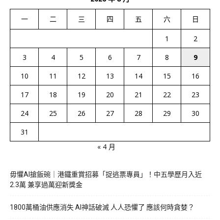
一
二
三
四
五
六
日
1
2
3
4
5
6
7
8
9
10
11
12
13
14
15
16
17
18
19
20
21
22
23
24
25
26
27
28
29
30
31
« 4 月
毋懼AI搶飯碗｜港鐵重賞招募「捉逃票專員」！中五學歷月入近
2.3萬 兼享過萬迎新獎金
1800萬桶油供應消失 AI神話破滅 人人恐懼了 應該何時貪婪？