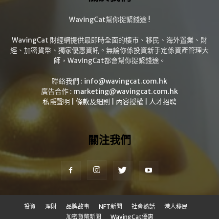
WavingCat幫你捉緊錢途 !
WavingCat 財經網提供最即時全面的樓市、移民、海外置業、財
經、加密貨幣、獨家優惠資訊。無論你係投資新手定係資產管理大
師，WavingCat都會幫你捉緊錢途。
聯絡我們 :
info@wavingcat.com.hk
廣告合作 :
marketing@wavingcat.com.hk
私隱聲明
|
條款及細則
|
內容授權
|
人才招聘
關注我們
投資
理財
品牌故事
NFT新聞
社會熱話
港人移民
加密貨幣新聞
WavingCat優惠