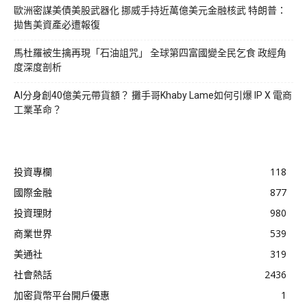
歐洲密謀美債美股武器化 挪威手持近萬億美元金融核武 特朗普：
拋售美資產必遭報復
馬杜羅被生擒再現「石油詛咒」 全球第四富國變全民乞食 政經角
度深度剖析
AI分身創40億美元帶貨額？ 攤手哥Khaby Lame如何引爆 IP X 電商
工業革命？
投資專欄
118
國際金融
877
投資理財
980
商業世界
539
美通社
319
社會熱話
2436
加密貨幣平台開戶優惠
1