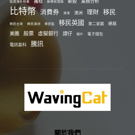
攜程
新股
業務分析
投資海外物業
新移民措施
比特幣
消費券
移民
理財
澳洲
滴滴
移民英國
網易
第二家園
移民台灣
移民澳洲
移民監
股票
虛擬銀行
美團
譚仔
電子錢包
開戶
騰訊
電訊盈科
關於我們