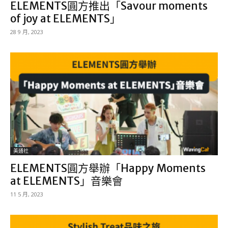
ELEMENTS圓方推出「Savour moments
of joy at ELEMENTS」
28 9 月, 2023
美通社
ELEMENTS圓方舉辦「Happy Moments
at ELEMENTS」音樂會
11 5 月, 2023