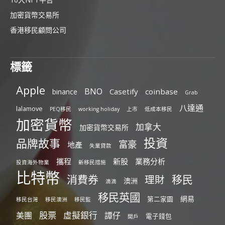
加密貨幣交易所
香港移民顧問公司
標籤
Apple
BNO
Casetify
coinbase
binance
Grab
八達通
lalamove
PEQ移民
working holiday
上市
低成本移民
加密貨幣
加拿大
加密貨幣交易所
投資
品牌故事
富豪
地產
失業貸款
攜程
新股
業務分析
投資海外物業
新移民措施
比特幣
消費券
移民
理財
澳洲
滴滴
移民英國
網易
第二家園
移民台灣
移民澳洲
移民監
股票
虛擬銀行
美團
譚仔
電子錢包
開戶