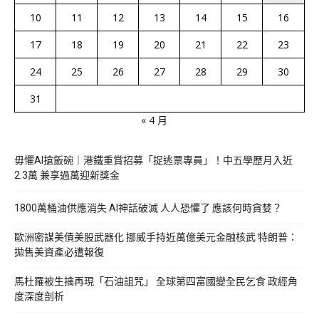
10
11
12
13
14
15
16
17
18
19
20
21
22
23
24
25
26
27
28
29
30
31
« 4 月
毋懼AI搶飯碗｜港鐵重賞招募「捉逃票專員」！中五學歷月入近
2.3萬 兼享過萬迎新獎金
1800萬桶油供應消失 AI神話破滅 人人恐懼了 應該何時貪婪？
歐洲密謀美債美股武器化 挪威手持近萬億美元金融核武 特朗普：
拋售美資產必遭報復
馬杜羅被生擒再現「石油詛咒」 全球第四富國變全民乞食 政經角
度深度剖析