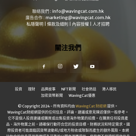
聯絡我們 :
info@wavingcat.com.hk
廣告合作 :
marketing@wavingcat.com.hk
私隱聲明
|
條款及細則
|
內容授權
|
人才招聘
關注我們
投資
理財
品牌故事
NFT新聞
社會熱話
港人移民
加密貨幣新聞
WavingCat優惠
© Copyright 2024 - 所有資料均由
WavingCat 財經網
提供。
WavingCat財經網提供的任何信息，評論，建議或意見陳述僅供一般參考。
它不是個人投資建議或購買或出售投資海外物業的招攬。在購買任何投資產
品、海外物業之前，請確保行動符合您的投資目標，財務狀況和特定需求。國
際投資者可能面臨因貨幣波動和/或地方稅收或限製而產生的額外風險。本網