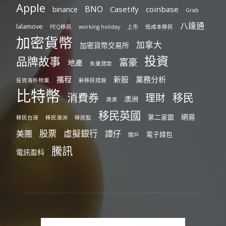
Apple
BNO
Casetify
coinbase
binance
Grab
八達通
lalamove
PEQ移民
working holiday
上市
低成本移民
加密貨幣
加拿大
加密貨幣交易所
投資
品牌故事
富豪
地產
失業貸款
攜程
新股
業務分析
投資海外物業
新移民措施
比特幣
消費券
移民
理財
澳洲
滴滴
移民英國
網易
第二家園
移民台灣
移民澳洲
移民監
股票
虛擬銀行
美團
譚仔
電子錢包
開戶
騰訊
電訊盈科