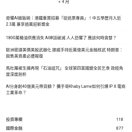
« 4 月
毋懼AI搶飯碗｜港鐵重賞招募「捉逃票專員」！中五學歷月入近
2.3萬 兼享過萬迎新獎金
1800萬桶油供應消失 AI神話破滅 人人恐懼了 應該何時貪婪？
歐洲密謀美債美股武器化 挪威手持近萬億美元金融核武 特朗普：
拋售美資產必遭報復
馬杜羅被生擒再現「石油詛咒」 全球第四富國變全民乞食 政經角
度深度剖析
AI分身創40億美元帶貨額？ 攤手哥Khaby Lame如何引爆 IP X 電商
工業革命？
投資專欄
118
國際金融
877