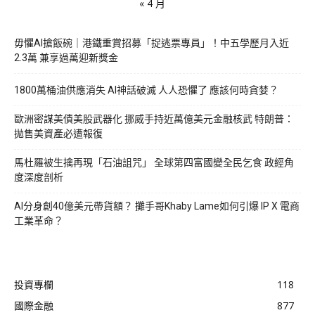
« 4 月
毋懼AI搶飯碗｜港鐵重賞招募「捉逃票專員」！中五學歷月入近
2.3萬 兼享過萬迎新獎金
1800萬桶油供應消失 AI神話破滅 人人恐懼了 應該何時貪婪？
歐洲密謀美債美股武器化 挪威手持近萬億美元金融核武 特朗普：
拋售美資產必遭報復
馬杜羅被生擒再現「石油詛咒」 全球第四富國變全民乞食 政經角
度深度剖析
AI分身創40億美元帶貨額？ 攤手哥Khaby Lame如何引爆 IP X 電商
工業革命？
投資專欄
118
國際金融
877