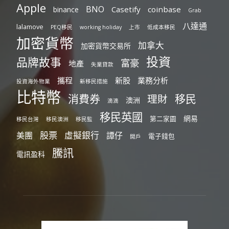
Apple
BNO
Casetify
coinbase
binance
Grab
八達通
lalamove
PEQ移民
working holiday
上市
低成本移民
加密貨幣
加拿大
加密貨幣交易所
投資
品牌故事
富豪
地產
失業貸款
攜程
新股
業務分析
投資海外物業
新移民措施
比特幣
消費券
移民
理財
澳洲
滴滴
移民英國
網易
第二家園
移民台灣
移民澳洲
移民監
股票
虛擬銀行
美團
譚仔
電子錢包
開戶
騰訊
電訊盈科