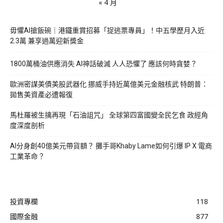
« 4 月
毋懼AI搶飯碗｜港鐵重賞招募「捉逃票專員」！中五學歷月入近
2.3萬 兼享過萬迎新獎金
1800萬桶油供應消失 AI神話破滅 人人恐懼了 應該何時貪婪？
歐洲密謀美債美股武器化 挪威手持近萬億美元金融核武 特朗普：
拋售美資產必遭報復
馬杜羅被生擒再現「石油詛咒」 全球第四富國變全民乞食 政經角
度深度剖析
AI分身創40億美元帶貨額？ 攤手哥Khaby Lame如何引爆 IP X 電商
工業革命？
投資專欄
118
國際金融
877