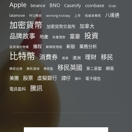
Apple
BNO
Casetify
coinbase
binance
Grab
八達通
lalamove
PEQ移民
working holiday
上市
低成本移民
加密貨幣
加拿大
加密貨幣交易所
投資
品牌故事
富豪
地產
失業貸款
攜程
新股
業務分析
投資海外物業
新移民措施
比特幣
消費券
移民
理財
澳洲
滴滴
移民英國
網易
第二家園
移民台灣
移民澳洲
移民監
股票
虛擬銀行
美團
譚仔
電子錢包
開戶
騰訊
電訊盈科