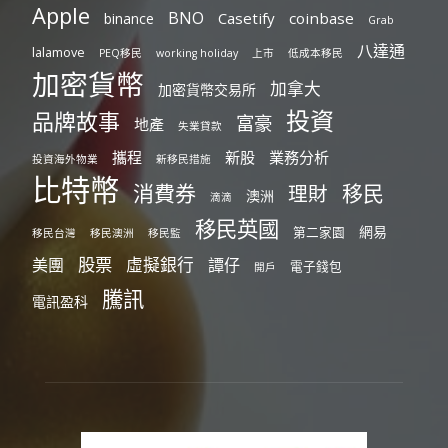
Apple
BNO
Casetify
coinbase
binance
Grab
八達通
lalamove
PEQ移民
working holiday
上市
低成本移民
加密貨幣
加拿大
加密貨幣交易所
投資
品牌故事
富豪
地產
失業貸款
攜程
新股
業務分析
投資海外物業
新移民措施
比特幣
消費券
移民
理財
澳洲
滴滴
移民英國
網易
第二家園
移民台灣
移民澳洲
移民監
股票
虛擬銀行
美團
譚仔
電子錢包
開戶
騰訊
電訊盈科