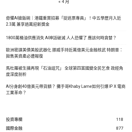
« 4 月
毋懼AI搶飯碗｜港鐵重賞招募「捉逃票專員」！中五學歷月入近
2.3萬 兼享過萬迎新獎金
1800萬桶油供應消失 AI神話破滅 人人恐懼了 應該何時貪婪？
歐洲密謀美債美股武器化 挪威手持近萬億美元金融核武 特朗普：
拋售美資產必遭報復
馬杜羅被生擒再現「石油詛咒」 全球第四富國變全民乞食 政經角
度深度剖析
AI分身創40億美元帶貨額？ 攤手哥Khaby Lame如何引爆 IP X 電商
工業革命？
投資專欄
118
國際金融
877