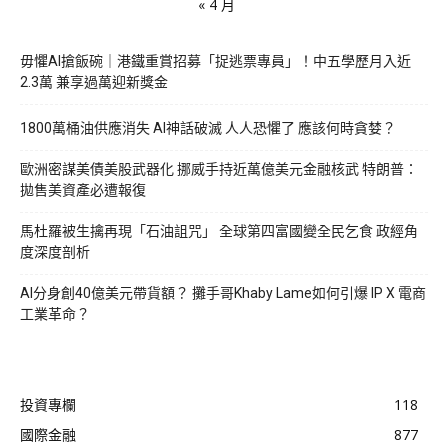
« 4 月
毋懼AI搶飯碗｜港鐵重賞招募「捉逃票專員」！中五學歷月入近
2.3萬 兼享過萬迎新獎金
1800萬桶油供應消失 AI神話破滅 人人恐懼了 應該何時貪婪？
歐洲密謀美債美股武器化 挪威手持近萬億美元金融核武 特朗普：
拋售美資產必遭報復
馬杜羅被生擒再現「石油詛咒」 全球第四富國變全民乞食 政經角
度深度剖析
AI分身創40億美元帶貨額？ 攤手哥Khaby Lame如何引爆 IP X 電商
工業革命？
投資專欄
118
國際金融
877