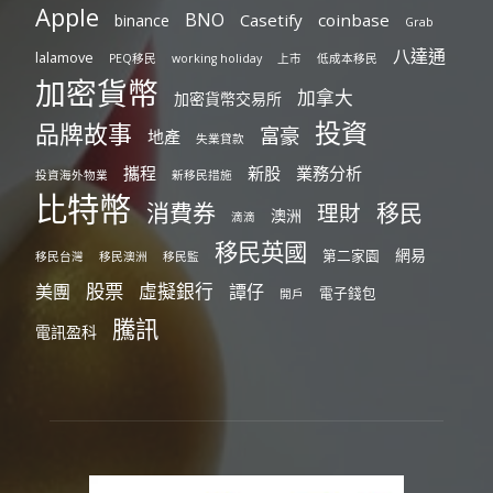
Apple
BNO
Casetify
coinbase
binance
Grab
八達通
lalamove
PEQ移民
working holiday
上市
低成本移民
加密貨幣
加拿大
加密貨幣交易所
投資
品牌故事
富豪
地產
失業貸款
攜程
新股
業務分析
投資海外物業
新移民措施
比特幣
消費券
移民
理財
澳洲
滴滴
移民英國
網易
第二家園
移民台灣
移民澳洲
移民監
股票
虛擬銀行
美團
譚仔
電子錢包
開戶
騰訊
電訊盈科