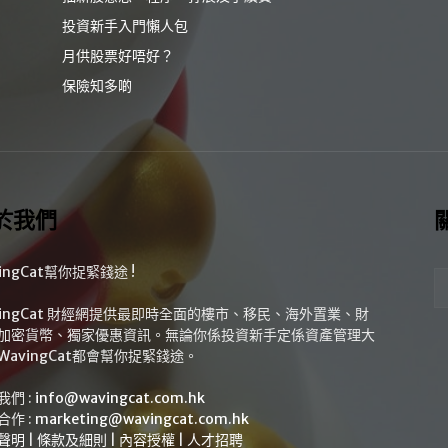
投資新手入門懶人包
月供股票好唔好？
保險知多啲
於我們
ingCat幫你捉緊錢途 !
vingCat 財經網提供最即時全面的樓市、移民、海外置業、財
加密貨幣、獨家優惠資訊。無論你係投資新手定係資產管理大
WavingCat都會幫你捉緊錢途。
我們 :
info@wavingcat.com.hk
合作 :
marketing@wavingcat.com.hk
聲明
|
條款及細則
|
內容授權
|
人才招聘