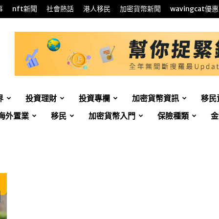
事
nft新聞
社會熱話
港人移民
加密貨幣新聞
wavingcat優惠
界
投資理財
投資專欄
加密貨幣資訊
移民
海外置業
移民
加密貨幣入門
保險種類
金