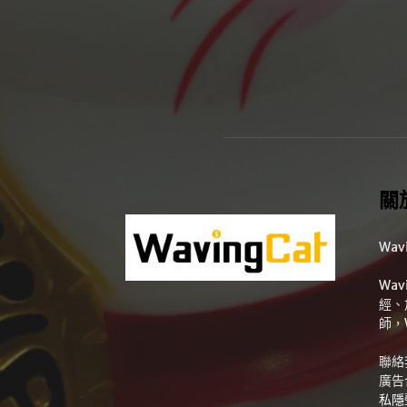
關
Wav
Wa
經、
師，
聯絡
廣告
私隱