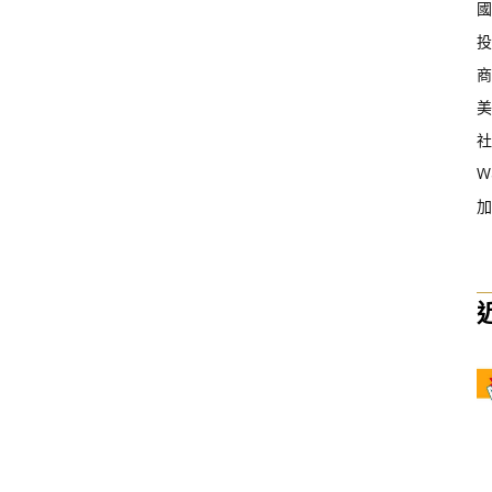
國
投
商
美
社
W
加