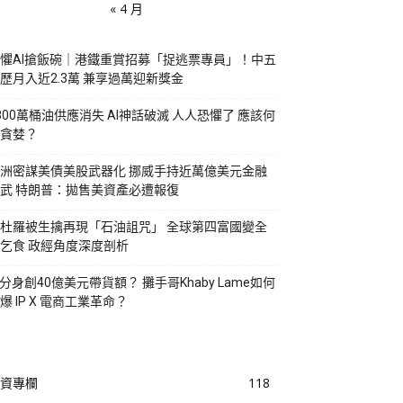
« 4 月
懼AI搶飯碗｜港鐵重賞招募「捉逃票專員」！中五
歷月入近2.3萬 兼享過萬迎新獎金
800萬桶油供應消失 AI神話破滅 人人恐懼了 應該何
貪婪？
洲密謀美債美股武器化 挪威手持近萬億美元金融
武 特朗普：拋售美資產必遭報復
杜羅被生擒再現「石油詛咒」 全球第四富國變全
乞食 政經角度深度剖析
I分身創40億美元帶貨額？ 攤手哥Khaby Lame如何
爆 IP X 電商工業革命？
資專欄
118