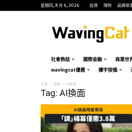
星期四, 8 月 6, 2026
投資
理財
品牌故
WavingCat
招
財
貓
社會熱話
國際金融
商業世
wavingcat優惠
樓宇按揭
主頁
標籤
AI換面
Tag: AI換面