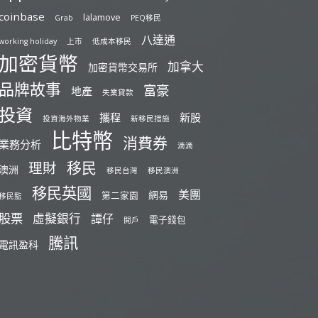
coinbase
lalamove
Grab
PEQ移民
八達通
working holiday
上市
低成本移民
加密貨幣
加拿大
加密貨幣交易所
品牌故事
富豪
地產
失業貸款
投資
攜程
新股
投資海外物業
新移民措施
比特幣
消費券
業務分析
滴滴
移民
理財
澳洲
移民台灣
移民澳洲
移民英國
美團
網易
第二家園
移民監
股票
虛擬銀行
譚仔
電子錢包
開戶
騰訊
電訊盈科