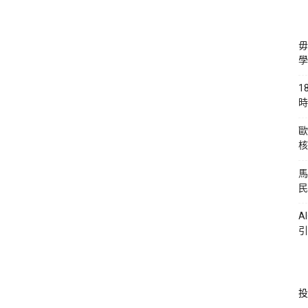
毋
學
1
時
歐
核
馬
民
A
引
投