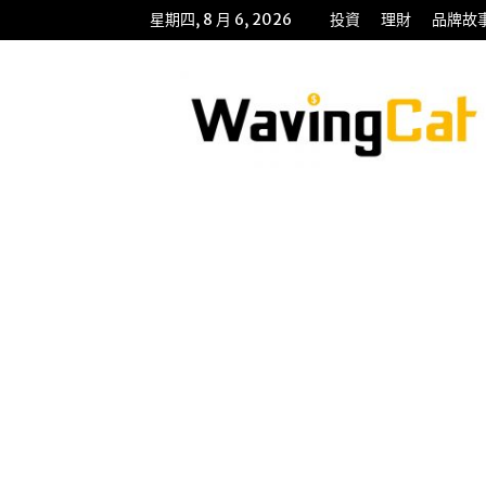
星期四, 8 月 6, 2026
投資
理財
品牌故
WavingCat
招
財
貓