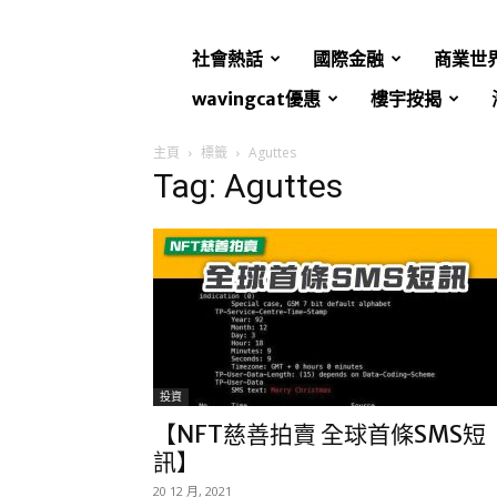
社會熱話
國際金融
商業世
wavingcat優惠
樓宇按揭
主頁
標籤
Aguttes
Tag: Aguttes
投資
【NFT慈善拍賣 全球首條SMS短
訊】
20 12 月, 2021