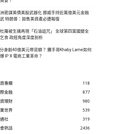
貪婪？
洲密謀美債美股武器化 挪威手持近萬億美元金融
武 特朗普：拋售美資產必遭報復
杜羅被生擒再現「石油詛咒」 全球第四富國變全
乞食 政經角度深度剖析
I分身創40億美元帶貨額？ 攤手哥Khaby Lame如何
爆 IP X 電商工業革命？
資專欄
118
際金融
877
資理財
980
業世界
539
通社
319
會熱話
2436