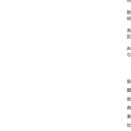
時
歐
核
馬
民
A
引
投
國
投
商
美
社