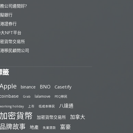
務公司邊間好?
擬銀行
港證券行
0大NFT平台
密貨幣交易所
港移民顧問公司
標籤
Apple
BNO
Casetify
binance
coinbase
lalamove
Grab
PEQ移民
八達通
working holiday
上市
低成本移民
加密貨幣
加拿大
加密貨幣交易所
品牌故事
富豪
地產
失業貸款