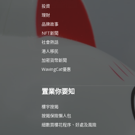
投資
理財
品牌故事
NFT新聞
社會熱話
港人移民
加密貨幣新聞
WavingCat優惠
置業你要知
樓宇按揭
按揭保險懶人包
細數買樓花程序、好處及風險