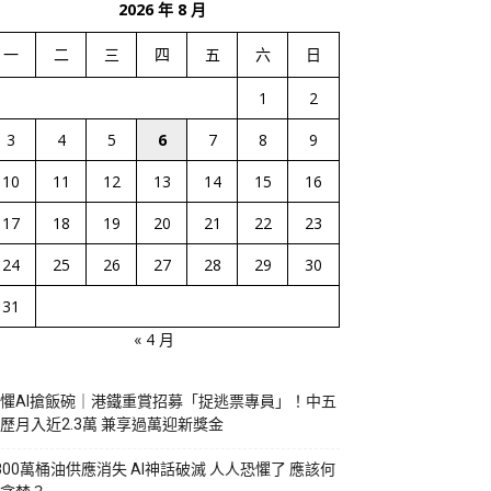
2026 年 8 月
一
二
三
四
五
六
日
1
2
3
4
5
6
7
8
9
10
11
12
13
14
15
16
17
18
19
20
21
22
23
24
25
26
27
28
29
30
31
« 4 月
懼AI搶飯碗｜港鐵重賞招募「捉逃票專員」！中五
歷月入近2.3萬 兼享過萬迎新獎金
800萬桶油供應消失 AI神話破滅 人人恐懼了 應該何