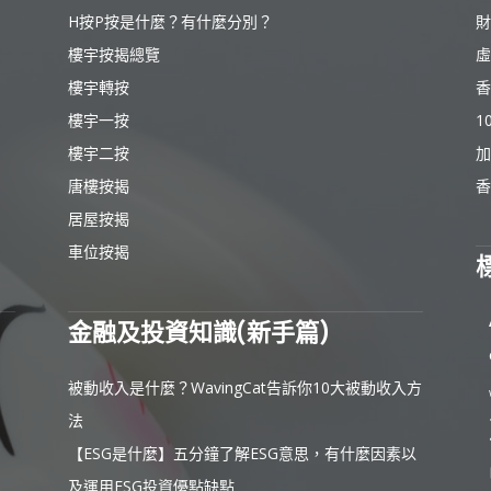
H按P按是什麼？有什麼分別？
財
樓宇按揭總覽
虛
樓宇轉按
香
樓宇一按
1
樓宇二按
加
唐樓按揭
香
居屋按揭
車位按揭
金融及投資知識(新手篇)
被動收入是什麼？WavingCat告訴你10大被動收入方
法
【ESG是什麼】五分鐘了解ESG意思，有什麼因素以
及運用ESG投資優點缺點