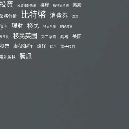
投資
攜程
新股
投資海外物業
新移民措施
比特幣
消費券
業務分析
滴滴
移民
理財
澳洲
移民台灣
移民澳洲
移民英國
美團
網易
第二家園
移民監
股票
虛擬銀行
譚仔
電子錢包
開戶
騰訊
電訊盈科