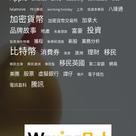
八達通
lalamove
PEQ移民
working holiday
上市
低成本移民
加密貨幣
加拿大
加密貨幣交易所
投資
品牌故事
富豪
地產
失業貸款
攜程
新股
業務分析
投資海外物業
新移民措施
比特幣
消費券
移民
理財
澳洲
滴滴
移民英國
網易
第二家園
移民台灣
移民澳洲
移民監
股票
虛擬銀行
美團
譚仔
電子錢包
開戶
騰訊
電訊盈科