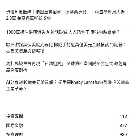
毋懼AI搶飯碗｜港鐵重賞招募「捉逃票專員」！中五學歷月入近
2.3萬 兼享過萬迎新獎金
1800萬桶油供應消失 AI神話破滅 人人恐懼了 應該何時貪婪？
歐洲密謀美債美股武器化 挪威手持近萬億美元金融核武 特朗普：
拋售美資產必遭報復
馬杜羅被生擒再現「石油詛咒」 全球第四富國變全民乞食 政經角
度深度剖析
AI分身創40億美元帶貨額？ 攤手哥Khaby Lame如何引爆 IP X 電商
工業革命？
投資專欄
118
國際金融
877
投資理財
980