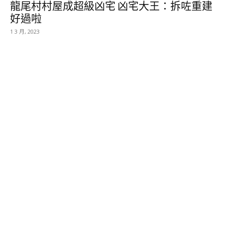
龍尾村村屋成超級凶宅 凶宅大王：拆咗重建
好過啦
1 3 月, 2023