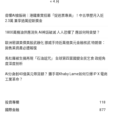
« 4 月
毋懼AI搶飯碗｜港鐵重賞招募「捉逃票專員」！中五學歷月入近
2.3萬 兼享過萬迎新獎金
1800萬桶油供應消失 AI神話破滅 人人恐懼了 應該何時貪婪？
歐洲密謀美債美股武器化 挪威手持近萬億美元金融核武 特朗普：
拋售美資產必遭報復
馬杜羅被生擒再現「石油詛咒」 全球第四富國變全民乞食 政經角
度深度剖析
AI分身創40億美元帶貨額？ 攤手哥Khaby Lame如何引爆 IP X 電商
工業革命？
投資專欄
118
國際金融
877