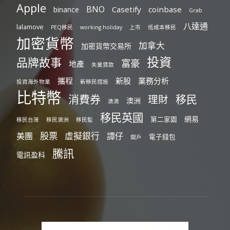
Apple
BNO
Casetify
coinbase
binance
Grab
八達通
lalamove
PEQ移民
working holiday
上市
低成本移民
加密貨幣
加拿大
加密貨幣交易所
投資
品牌故事
富豪
地產
失業貸款
攜程
新股
業務分析
投資海外物業
新移民措施
比特幣
消費券
移民
理財
澳洲
滴滴
移民英國
網易
第二家園
移民台灣
移民澳洲
移民監
股票
虛擬銀行
美團
譚仔
電子錢包
開戶
騰訊
電訊盈科