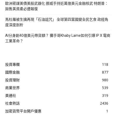
歐洲密謀美債美股武器化 挪威手持近萬億美元金融核武 特朗普：
拋售美資產必遭報復
馬杜羅被生擒再現「石油詛咒」 全球第四富國變全民乞食 政經角
度深度剖析
AI分身創40億美元帶貨額？ 攤手哥Khaby Lame如何引爆 IP X 電商
工業革命？
投資專欄
118
國際金融
877
投資理財
980
商業世界
539
美通社
319
社會熱話
2436
加密貨幣平台開戶優惠
1