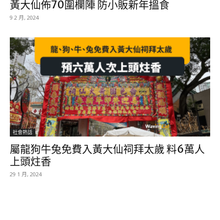
黃大仙佈70圍欄陣 防小販新年搵食
9 2 月, 2024
社會熱話
屬龍狗牛兔免費入黃大仙祠拜太歲 料6萬人
上頭炷香
29 1 月, 2024