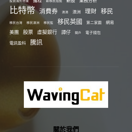
攜程
新股
業務分析
投資海外物業
新移民措施
比特幣
消費券
移民
理財
澳洲
滴滴
移民英國
網易
第二家園
移民台灣
移民澳洲
移民監
股票
虛擬銀行
美團
譚仔
電子錢包
開戶
騰訊
電訊盈科
關於我們