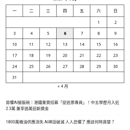
一
二
三
四
五
六
日
1
2
3
4
5
6
7
8
9
10
11
12
13
14
15
16
17
18
19
20
21
22
23
24
25
26
27
28
29
30
31
« 4 月
毋懼AI搶飯碗｜港鐵重賞招募「捉逃票專員」！中五學歷月入近
2.3萬 兼享過萬迎新獎金
1800萬桶油供應消失 AI神話破滅 人人恐懼了 應該何時貪婪？