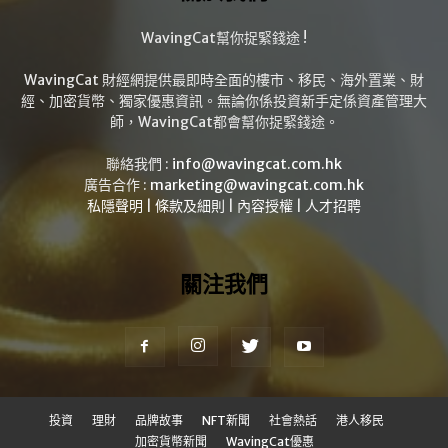
WavingCat幫你捉緊錢途 !
WavingCat 財經網提供最即時全面的樓市、移民、海外置業、財
經、加密貨幣、獨家優惠資訊。無論你係投資新手定係資產管理大
師，WavingCat都會幫你捉緊錢途。
聯絡我們 :
info@wavingcat.com.hk
廣告合作 :
marketing@wavingcat.com.hk
私隱聲明
|
條款及細則
|
內容授權
|
人才招聘
關注我們
投資
理財
品牌故事
NFT新聞
社會熱話
港人移民
加密貨幣新聞
WavingCat優惠