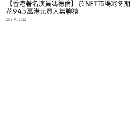
【香港著名演員馮德倫】 於NFT市場寒冬期
花94.5萬港元買入無聊猿
25 8 月, 2022